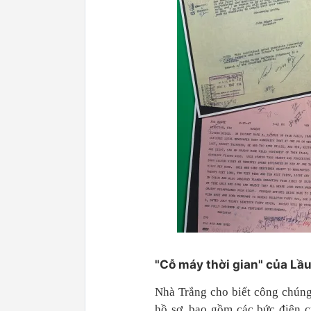
"Cỗ máy thời gian" của Lầ
Nhà Trắng cho biết công chúng 
hồ sơ, bao gồm các bức điện c