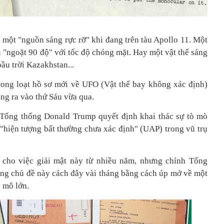
 một "nguồn sáng rực rỡ" khi đang trên tàu Apollo 11. Một
ú "ngoặt 90 độ" với tốc độ chóng mặt. Hay một vật thể sáng
bầu trời Kazakhstan...
 trong loạt hồ sơ mới về UFO (Vật thể bay không xác định)
ng ra vào thứ Sáu vừa qua.
 Tổng thống Donald Trump quyết định khai thác sự tò mò
"hiện tượng bất thường chưa xác định" (UAP) trong vũ trụ
cho việc giải mật này từ nhiều năm, nhưng chính Tổng
g chủ đề này cách đây vài tháng bằng cách úp mở về một
 mô lớn.