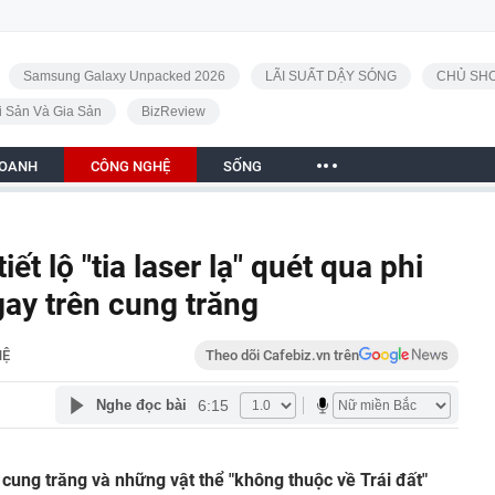
Samsung Galaxy Unpacked 2026
LÃI SUẤT DẬY SÓNG
CHỦ SHO
i Sản Và Gia Sản
BizReview
DOANH
CÔNG NGHỆ
SỐNG
t lộ "tia laser lạ" quét qua phi
ay trên cung trăng
HỆ
Theo dõi Cafebiz.vn trên
6:15
Nghe đọc bài
cung trăng và những vật thể "không thuộc về Trái đất"