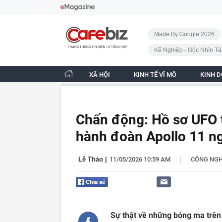
Bỏ qua điều hướng
CafeBiz - Trang chủ
Made By Google 2026
Kế Nghiệp - Góc Nhìn Tà
XÃ HỘI
KINH TẾ VĨ MÔ
KINH 
Chấn động: Hồ sơ UFO tiế
hành đoàn Apollo 11 ng
|
Lê Thảo
|
11/05/2026 10:59 AM
CÔNG NG
Sự thật về những bóng ma trên 