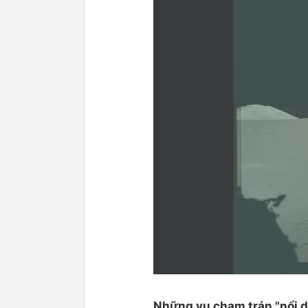
Những vụ chạm trán "nổi d