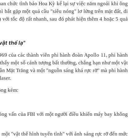
an chức tình báo Hoa Kỳ kể lại sự việc năm ngoái khi ông
hì bắt gặp một quả cầu "siêu nóng" lơ lửng trên mặt đất, di
với tốc độ rất nhanh, sau đó phát hiện thêm 4 hoặc 5 quả
vật thể lạ"
69 của các thành viên phi hành đoàn Apollo 11, phi hành
n thấy một số cảnh tượng bất thường, chẳng hạn như một vật
gần Mặt Trăng và một "nguồn sáng khá rực rỡ" mà phi hành
laser.
hông kém:
phỏng vấn của FBI với một người điều khiển máy bay không
 một "vật thể hình tuyến tính" với ánh sáng rực rỡ đến mức