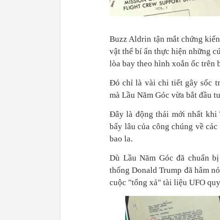
Buzz Aldrin tận mắt chứng kiến
vật thể bí ẩn thực hiện những c
lòa bay theo hình xoắn ốc trên 
Đó chỉ là vài chi tiết gây sốc
mà Lầu Năm Góc vừa bắt đầu tu
Đây là động thái mới nhất khi
bấy lâu của công chúng về các 
bao la.
Dù Lầu Năm Góc đã chuẩn bị 
thống Donald Trump đã hâm nón
cuộc "tổng xả" tài liệu UFO quy