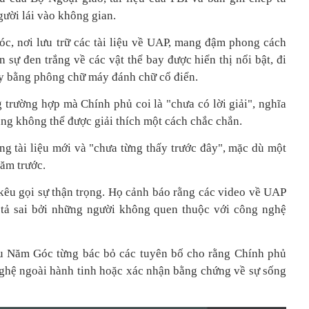
ười lái vào không gian.
, nơi lưu trữ các tài liệu về UAP, mang đậm phong cách
 sự đen trắng về các vật thể bay được hiển thị nổi bật, đi
ày bằng phông chữ máy đánh chữ cổ điển.
 trường hợp mà Chính phủ coi là "chưa có lời giải", nghĩa
úng không thể được giải thích một cách chắc chắn.
g tài liệu mới và "chưa từng thấy trước đây", mặc dù một
năm trước.
kêu gọi sự thận trọng. Họ cảnh báo rằng các video về UAP
 tả sai bởi những người không quen thuộc với công nghệ
 Năm Góc từng bác bỏ các tuyên bố cho rằng Chính phủ
ghệ ngoài hành tinh hoặc xác nhận bằng chứng về sự sống