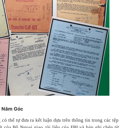
u Năm Góc
có thể tự đưa ra kết luận dựa trên thông tin trong các tệp
ũ của Bộ Ngoại giao, tài liệu của FBI và bản ghi chép từ