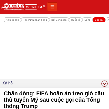
A
A
Đọc nhiều
Mới nhất
Kinh doanh
Tài chính ngân hàng
Bất động sản
Quốc tế
Sống
Special
X
Xã hội
Chấn động: FIFA hoãn án treo giò cầu
thủ tuyển Mỹ sau cuộc gọi của Tổng
thống Trump