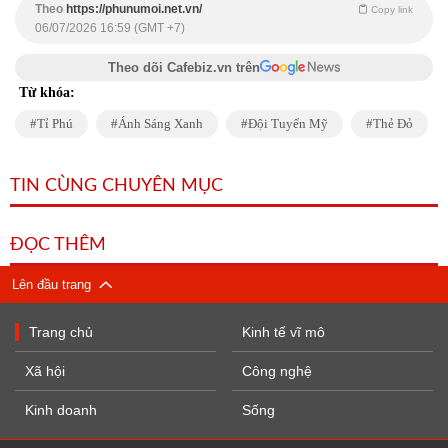
Theo
https://phunumoi.net.vn/
Copy link
06/07/2026 16:59 (GMT +7)
Theo dõi Cafebiz.vn trên
Từ khóa:
Tỉ Phú
Ánh Sáng Xanh
Đội Tuyển Mỹ
Thẻ Đỏ
TIN CÙNG CHUYÊN MỤC
ĐỌC THÊM
Lên đầu trang
Trang chủ
Kinh tế vĩ mô
Xã hội
Công nghệ
Kinh doanh
Sống