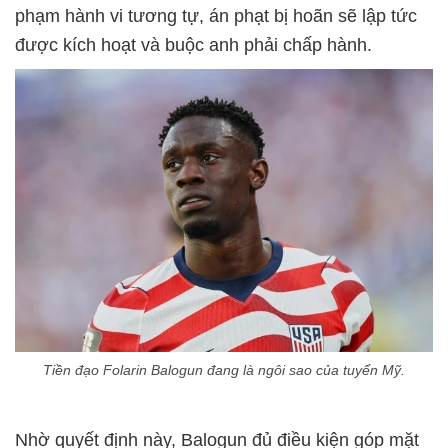
phạm hành vi tương tự, án phạt bị hoãn sẽ lập tức
được kích hoạt và buộc anh phải chấp hành.
Tiền đạo Folarin Balogun đang là ngôi sao của tuyển Mỹ.
Nhờ quyết định này, Balogun đủ điều kiện góp mặt