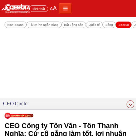
A
A
Đọc nhiều
Mới nhất
Kinh doanh
Tài chính ngân hàng
Bất động sản
Quốc tế
Sống
Special
X
CEO Circle
CEO Công ty Tôn Văn - Tôn Thạnh
Nghĩa: Cứ cố gắng làm tốt, lợi nhuận