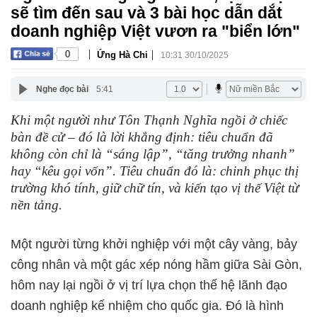
sẽ tìm đến sau và 3 bài học dẫn dắt
doanh nghiệp Việt vươn ra "biển lớn"
|
|
0
Ứng Hà Chi
10:31 30/10/2025
Nghe đọc bài
5:41
Khi một người như Tôn Thạnh Nghĩa ngồi ở chiếc
bàn đề cử – đó là lời khẳng định: tiêu chuẩn đã
không còn chỉ là “sáng lập”, “tăng trưởng nhanh”
hay “kêu gọi vốn”. Tiêu chuẩn đó là: chinh phục thị
trường khó tính, giữ chữ tín, và kiến tạo vị thế Việt từ
nền tảng.
Một người từng khởi nghiệp với một cây vàng, bảy
công nhân và một gác xép nóng hầm giữa Sài Gòn,
hôm nay lại ngồi ở vị trí lựa chọn thế hệ lãnh đạo
doanh nghiệp kế nhiệm cho quốc gia. Đó là hình