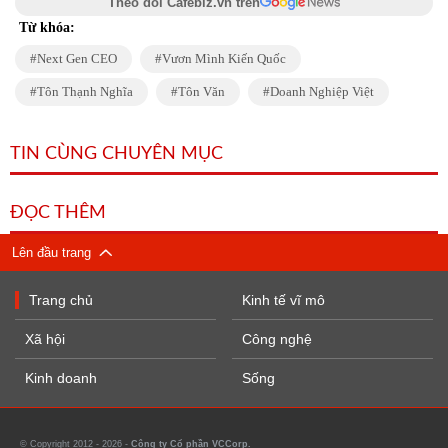
Theo dõi Cafebiz.vn trên
Từ khóa:
Next Gen CEO
Vươn Mình Kiến Quốc
Tôn Thạnh Nghĩa
Tôn Văn
Doanh Nghiệp Việt
TIN CÙNG CHUYÊN MỤC
ĐỌC THÊM
Lên đầu trang
Trang chủ
Kinh tế vĩ mô
Xã hội
Công nghệ
Kinh doanh
Sống
© Copyright 2012 - 2026 -
Công ty Cổ phần VCCorp.