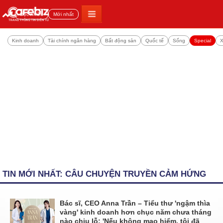
Đọc nhiều
Mới nhất
Kinh doanh
Tài chính ngân hàng
Bất động sản
Quốc tế
Sống
Special
X
TIN MỚI NHẤT: CÂU CHUYỆN TRUYỀN CẢM HỨNG
Bác sĩ, CEO Anna Trần – Tiểu thư 'ngậm thìa
vàng' kinh doanh hơn chục năm chưa tháng
nào chịu lỗ: 'Nếu không mạo hiểm, tôi đã