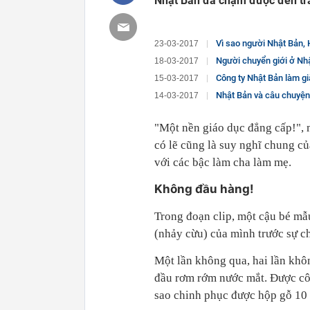
Nhật Bản đã chạm được đến trái
Vì sao người Nhật Bản, Hà
23-03-2017
Người chuyển giới ở Nh
18-03-2017
Công ty Nhật Bản làm gi
15-03-2017
Nhật Bản và câu chuyện về một 'nền kinh 
14-03-2017
"Một nền giáo dục đẳng cấp!", m
có lẽ cũng là suy nghĩ chung củ
với các bậc làm cha làm mẹ.
Không đầu hàng!
Trong đoạn clip, một cậu bé mẫu
(nhảy cừu) của mình trước sự ch
Một lần không qua, hai lần khô
đầu rơm rớm nước mắt. Được cô 
sao chinh phục được hộp gỗ 10