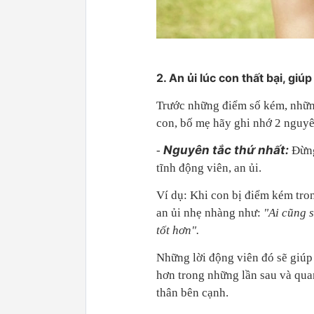
2. An ủi lúc con thất bại, giú
Trước những điểm số kém, những 
con, bố mẹ hãy ghi nhớ 2 nguyê
Nguyên tắc thứ nhất:
-
Đừng
tĩnh động viên, an ủi.
Ví dụ: Khi con bị điểm kém tron
an ủi nhẹ nhàng như:
"Ai cũng 
tốt hơn".
Những lời động viên đó sẽ giúp c
hơn trong những lần sau và quan
thân bên cạnh.