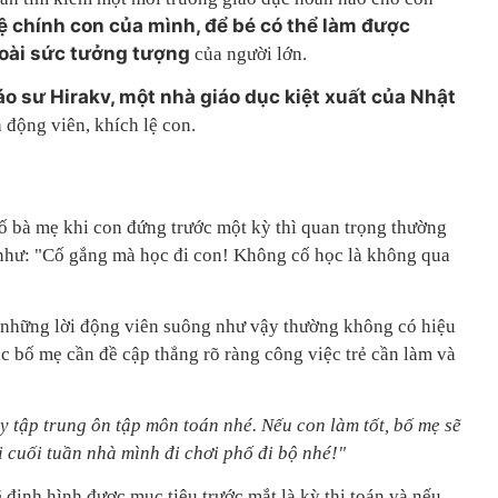
ệ chính con của mình, để bé có thể làm được
goài sức tưởng tượng
của người lớn.
áo sư Hirakv, một nhà giáo dục kiệt xuất của Nhật
động viên, khích lệ con.
 bà mẹ khi con đứng trước một kỳ thì quan trọng thường
như: "Cố gắng mà học đi con! Không cố học là không qua
, những lời động viên suông như vậy thường không có hiệu
ác bố mẹ cần đề cập thẳng rõ ràng công việc trẻ cần làm và
ãy tập trung ôn tập môn toán nhé. Nếu con làm tốt, bố mẹ sẽ
ồi cuối tuần nhà mình đi chơi phố đi bộ nhé!"
 định hình được mục tiêu trước mắt là kỳ thi toán và nếu