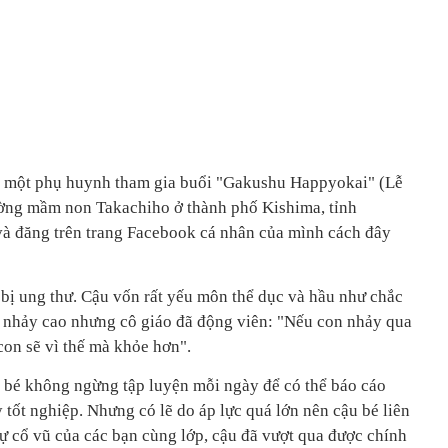
c một phụ huynh tham gia buổi "Gakushu Happyokai" (Lễ
rường mầm non Takachiho ở thành phố Kishima, tỉnh
và đăng trên trang Facebook cá nhân của mình cách đây
bị ung thư. Cậu vốn rất yếu môn thể dục và hầu như chắc
i nhảy cao nhưng cô giáo đã động viên: "Nếu con nhảy qua
 con sẽ vì thế mà khỏe hơn".
u bé không ngừng tập luyện mỗi ngày để có thể báo cáo
 tốt nghiệp. Nhưng có lẽ do áp lực quá lớn nên cậu bé liên
 sự cổ vũ của các bạn cùng lớp, cậu đã vượt qua được chính