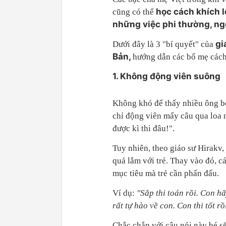
học cách khích l
cũng có thể
những việc phi thường, n
gi
Dưới đây là 3 "bí quyết" của
Bản,
hướng dẫn các bố mẹ cách 
1. Không động viên suông
Không khó để thấy nhiều ông bố
chỉ động viên mấy câu qua loa 
được kì thi đâu!".
Tuy nhiên, theo giáo sư Hirakv
quả lắm với trẻ. Thay vào đó, c
mục tiêu mà trẻ cần phấn đấu.
Ví dụ:
"Sắp thi toán rồi. Con h
rất tự hào về con. Con thi tốt r
Chắc chắn với câu nói này bé sẽ