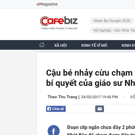
Bỏ qua điều hướng
CafeBiz - Trang chủ
Made By Google 2026
Kế Nghiệp - Góc Nhìn Tà
XÃ HỘI
KINH TẾ VĨ MÔ
KINH 
Cậu bé nhảy cừu chạm và
bí quyết của giáo sư N
|
Theo Thu Trang
|
24/03/2017 19:40 PM
S
Đoạn clip ngắn chưa đầy 2 phút