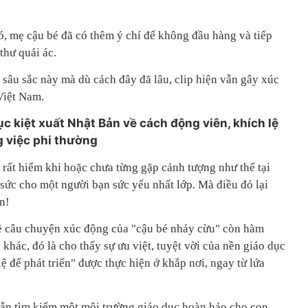
, mẹ cậu bé đã có thêm ý chí để không đầu hàng và tiếp
thư quái ác.
 sâu sắc này mà dù cách đây đã lâu, clip hiện vẫn gây xúc
Việt Nam.
 kiệt xuất Nhật Bản về cách động viên, khích lệ
 việc phi thường
 rất hiếm khi hoặc chưa từng gặp cảnh tượng như thế tại
 sức cho một người bạn sức yếu nhất lớp. Mà điều đó lại
n!
về câu chuyện xúc động của "cậu bé nhảy cừu" còn hàm
khác, đó là cho thấy sự ưu việt, tuyệt vời của nền giáo dục
 lệ để phát triển" được thực hiện ở khắp nơi, ngay từ lứa
vẫn tìm kiếm một môi trường giáo dục hoàn hảo cho con