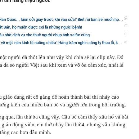
 tim hàng triệu người.
n Quốc... luôn cởi giày trước khi vào cửa? Biết rồi bạn sẽ muốn học theo
ật Bản, họ muốn được coi là những người bệnh!
àu nhờ dịch vụ cho thuê người chụp ảnh selfie cùng
tế nuông chiều': Hàng trăm nghìn công ty thua lỗ, khách hàng không có nhưng chính phủ vẫn cấp vốn để cho sống sót
ột người đã thốt lên như vậy khi chia sẻ lại clip này. Đó
a đa số người Việt sau khi xem và vỡ òa cảm xúc, nhất là
 giáo đang rất cố gắng để hoàn thành bài thi nhảy cao
ứng kiến của nhiều bạn bè và người lớn trong hội trường.
ng qua, lần thứ ba cũng vậy. Cậu bé cảm thấy xấu hổ và bắt
giáo động viên, em thử nhảy lần thứ 4, nhưng vẫn không
 tầng cao hơn đầu mình.