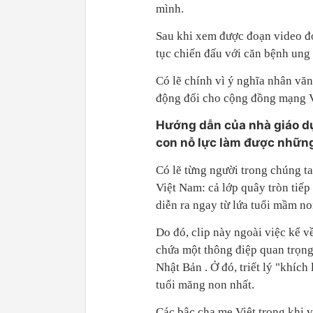
mình.
Sau khi xem được đoạn video đó
tục chiến đấu với căn bệnh ung 
Có lẽ chính vì ý nghĩa nhân văn
động đối cho cộng đồng mạng 
Hướng dẫn của nhà giáo dục
con nỗ lực làm được những
Có lẽ từng người trong chúng ta
Việt Nam: cả lớp quây tròn tiếp
diễn ra ngay từ lứa tuổi mầm no
Do đó, clip này ngoài việc kể 
chứa một thông điệp quan trọng 
Nhật Bản . Ở đó, triết lý "khích
tuổi măng non nhất.
Các bậc cha mẹ Việt trong khi 