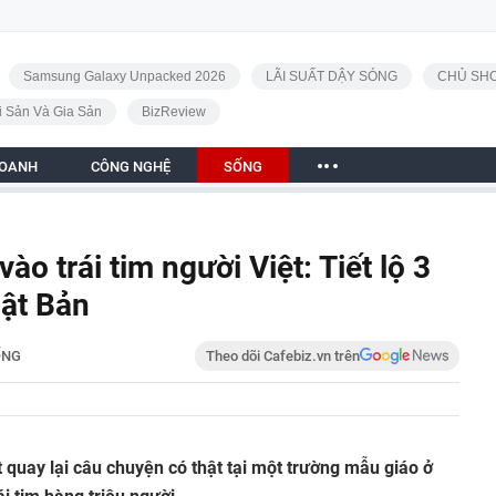
Samsung Galaxy Unpacked 2026
LÃI SUẤT DẬY SÓNG
CHỦ SHO
i Sản Và Gia Sản
BizReview
DOANH
CÔNG NGHỆ
SỐNG
o trái tim người Việt: Tiết lộ 3
hật Bản
ỐNG
Theo dõi Cafebiz.vn trên
 quay lại câu chuyện có thật tại một trường mẫu giáo ở