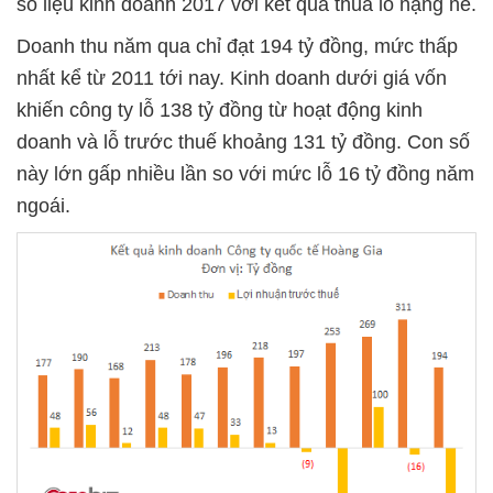
số liệu kinh doanh 2017 với kết quả thua lỗ nặng nề.
Doanh thu năm qua chỉ đạt 194 tỷ đồng, mức thấp
nhất kể từ 2011 tới nay. Kinh doanh dưới giá vốn
khiến công ty lỗ 138 tỷ đồng từ hoạt động kinh
doanh và lỗ trước thuế khoảng 131 tỷ đồng. Con số
này lớn gấp nhiều lần so với mức lỗ 16 tỷ đồng năm
ngoái.