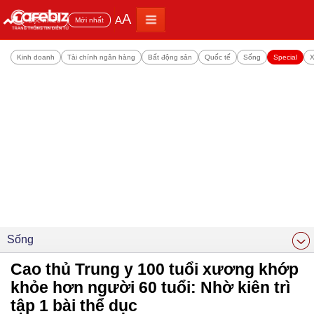
A
A
Đọc nhiều
Mới nhất
Kinh doanh
Tài chính ngân hàng
Bất động sản
Quốc tế
Sống
Special
X
Sống
Cao thủ Trung y 100 tuổi xương khớp
khỏe hơn người 60 tuổi: Nhờ kiên trì
tập 1 bài thể dục