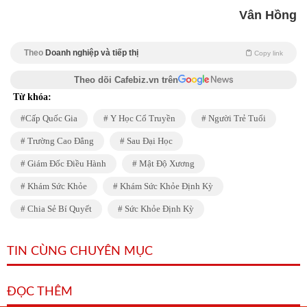
Vân Hồng
Theo
Doanh nghiệp và tiếp thị
Copy link
Theo dõi Cafebiz.vn trên
Từ khóa:
Cấp Quốc Gia
Y Học Cổ Truyền
Người Trẻ Tuổi
Trường Cao Đẳng
Sau Đại Học
Giám Đốc Điều Hành
Mật Độ Xương
Khám Sức Khỏe
Khám Sức Khỏe Định Kỳ
Chia Sẻ Bí Quyết
Sức Khỏe Định Kỳ
TIN CÙNG CHUYÊN MỤC
ĐỌC THÊM