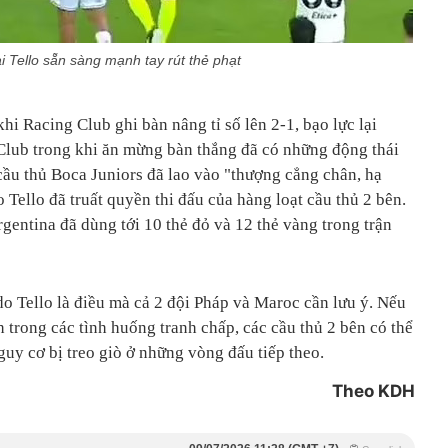
i Tello sẵn sàng mạnh tay rút thẻ phạt
hi Racing Club ghi bàn nâng tỉ số lên 2-1, bạo lực lại
Club trong khi ăn mừng bàn thắng đã có những động thái
cầu thủ Boca Juniors đã lao vào "thượng cẳng chân, hạ
 Tello đã truất quyền thi đấu của hàng loạt cầu thủ 2 bên.
rgentina đã dùng tới 10 thẻ đỏ và 12 thẻ vàng trong trận
 Tello là điều mà cả 2 đội Pháp và Maroc cần lưu ý. Nếu
 trong các tình huống tranh chấp, các cầu thủ 2 bên có thể
guy cơ bị treo giò ở những vòng đấu tiếp theo.
Theo KDH