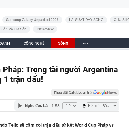
Samsung Galaxy Unpacked 2026
LÃI SUẤT DẬY SÓNG
CHỦ SHO
i Sản Và Gia Sản
BizReview
DOANH
CÔNG NGHỆ
SỐNG
 Pháp: Trọng tài người Argentina
g 1 trận đấu!
Theo dõi Cafebiz.vn trên
1:58
Nghe đọc bài
ndo Tello sẽ cầm còi trận đấu tứ kết World Cup Pháp vs