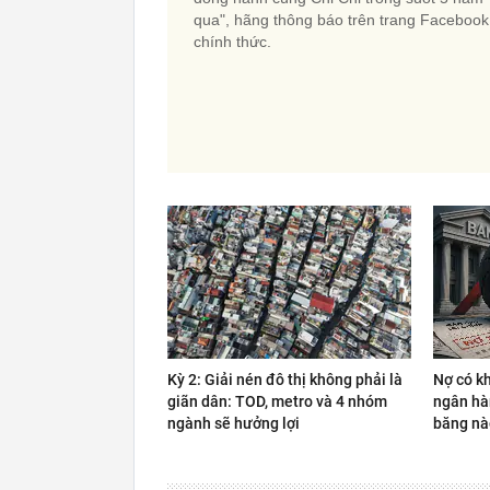
qua", hãng thông báo trên trang Facebook
chính thức.
Kỳ 2: Giải nén đô thị không phải là
Nợ có k
giãn dân: TOD, metro và 4 nhóm
ngân hà
ngành sẽ hưởng lợi
băng nà