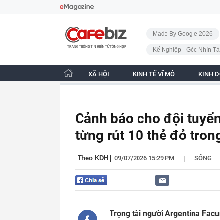
Bỏ qua điều hướng
CafeBiz - Trang chủ
Made By Google 2026
Kế Nghiệp - Góc Nhìn Tà
XÃ HỘI
KINH TẾ VĨ MÔ
KINH 
Cảnh báo cho đội tuyển
từng rút 10 thẻ đỏ tron
|
Theo KDH
|
09/07/2026 15:29 PM
SỐNG
Trọng tài người Argentina Facu