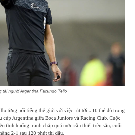
g tài người Argentina Facundo Tello
o từng nổi tiếng thế giới với việc rút tới... 10 thẻ đỏ trong
iêu cúp Argentina giữa Boca Juniors và Racing Club. Cuộc
iều tình huống tranh chấp quá mức cần thiết trên sân, cuối
hắng 2-1 sau 120 phút thi đấu.