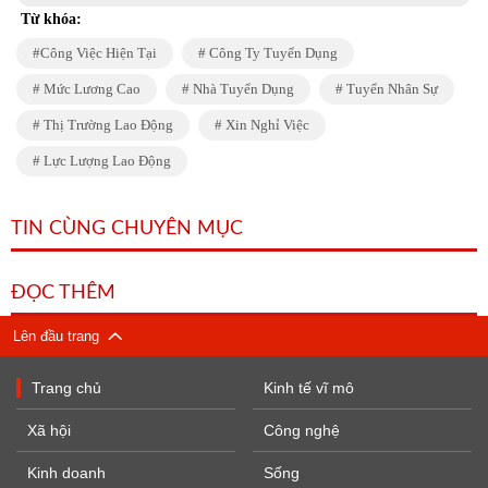
Từ khóa:
Công Việc Hiện Tại
Công Ty Tuyển Dụng
Mức Lương Cao
Nhà Tuyển Dụng
Tuyển Nhân Sự
Thị Trường Lao Động
Xin Nghỉ Việc
Lực Lượng Lao Động
TIN CÙNG CHUYÊN MỤC
ĐỌC THÊM
Lên đầu trang
Trang chủ
Kinh tế vĩ mô
Xã hội
Công nghệ
Kinh doanh
Sống