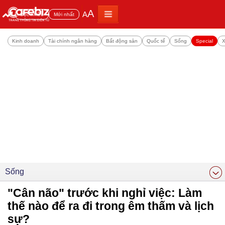
A
A
Đọc nhiều
Mới nhất
Kinh doanh
Tài chính ngân hàng
Bất động sản
Quốc tế
Sống
Special
X
Sống
"Cân não" trước khi nghỉ việc: Làm
thế nào để ra đi trong êm thấm và lịch
sự?