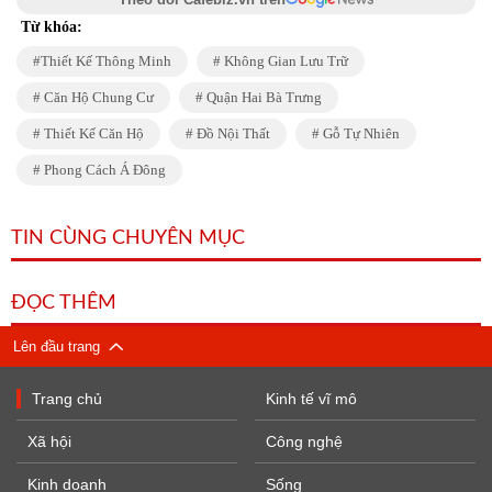
Từ khóa:
Thiết Kế Thông Minh
Không Gian Lưu Trữ
Căn Hộ Chung Cư
Quận Hai Bà Trưng
Thiết Kế Căn Hộ
Đồ Nội Thất
Gỗ Tự Nhiên
Phong Cách Á Đông
TIN CÙNG CHUYÊN MỤC
ĐỌC THÊM
Lên đầu trang
Trang chủ
Kinh tế vĩ mô
Xã hội
Công nghệ
Kinh doanh
Sống