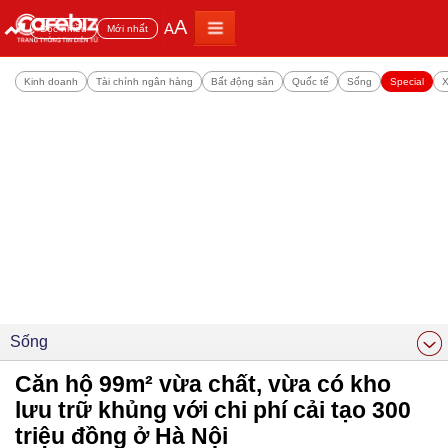
A
A
Đọc nhiều
Mới nhất
Kinh doanh
Tài chính ngân hàng
Bất động sản
Quốc tế
Sống
Special
X
Sống
Căn hộ 99m² vừa chất, vừa có kho
lưu trữ khủng với chi phí cải tạo 300
triệu đồng ở Hà Nội