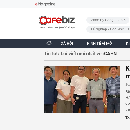
Bỏ qua điều hướng
CafeBiz - Trang chủ
Made By Google 2026
Kế Nghiệp - Góc Nhìn Tà
XÃ HỘI
KINH TẾ VĨ MÔ
K
Tin tức, bài viết mới nhất về :
CAHN
K
m
10
Bầ
HA
đồ
th
Ta