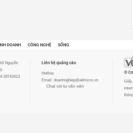
INH DOANH
CÔNG NGHỆ
SỐNG
Liên hệ quảng cáo
 phố Nguyễn
ội
© Co
Hotline:
024-39743413
Email:
doanhnghiep@admicro.vn
Giấy 
Chat với tư vấn viên
inte
thôn