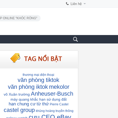
Liên hệ
P ONLINE "KHÓC RÒNG"
thương mại điện thoại
văn phòng tiktok
văn phòng iktok
mekolor
Anheuser-Busch
võ Xuân trường
máy quang khắc
hạn sử dụng đất
hạn chung cư
từ thứ
Pierre Castel
castel group
khủng hoàng truyền thông
cựu CEO eBay