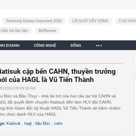
Samsung Galaxy Unpacked 2026
LÃI SUẤT DẬY SÓNG
CHỦ SHO
i Sản Và Gia Sản
BizReview
INH DOANH
CÔNG NGHỆ
SỐNG
iatisuk cập bến CAHN, thuyền trưởng
ới của HAGL là Vũ Tiến Thành
/01/2024 09:09:00 AM
u Đức và Bầu Thụy - nhà tài trợ của hai câu lạc bộ CAHN và
GL đã quyết định chuyển Kiatisuk đến làm HLV đội CAHN,
ng thời Giám đốc kỹ thuật HAGL Vũ Tiến Thành sẽ kiêm nhiệm
êm chức danh HLV của HAGL.
,
,
,
gs:
Kiatisuk
hagl
bầu Đức
cahn