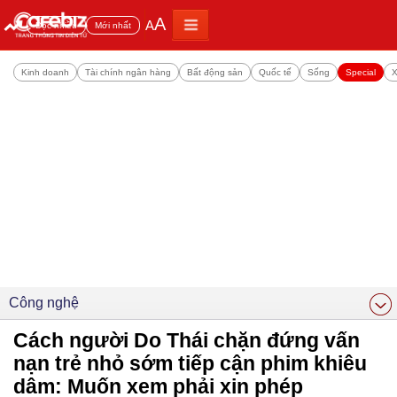
A
A
Đọc nhiều
Mới nhất
Kinh doanh
Tài chính ngân hàng
Bất động sản
Quốc tế
Sống
Special
X
Công nghệ
Cách người Do Thái chặn đứng vấn
nạn trẻ nhỏ sớm tiếp cận phim khiêu
dâm: Muốn xem phải xin phép