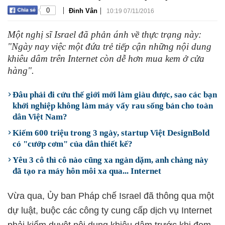
|
|
0
Đinh Vân
10:19 07/11/2016
Một nghị sĩ Israel đã phản ánh về thực trạng này:
"Ngày nay việc một đứa trẻ tiếp cận những nội dung
khiêu dâm trên Internet còn dễ hơn mua kem ở cửa
hàng".
Đâu phải đi cứu thế giới mới làm giàu được, sao các bạn
khởi nghiệp không làm máy vẩy rau sống bán cho toàn
dân Việt Nam?
Kiếm 600 triệu trong 3 ngày, startup Việt DesignBold
có "cướp cơm" của dân thiết kế?
Yêu 3 cô thì cô nào cũng xa ngàn dặm, anh chàng này
đã tạo ra máy hôn môi xa qua... Internet
Vừa qua, Ủy ban Pháp chế Israel đã thông qua một
dự luật, buộc các công ty cung cấp dịch vụ Internet