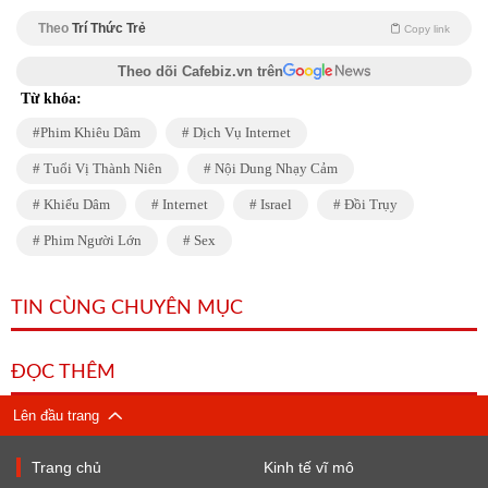
Theo
Trí Thức Trẻ
Copy link
Theo dõi Cafebiz.vn trên
Từ khóa:
Phim Khiêu Dâm
Dịch Vụ Internet
Tuổi Vị Thành Niên
Nội Dung Nhạy Cảm
Khiểu Dâm
Internet
Israel
Đồi Trụy
Phim Người Lớn
Sex
TIN CÙNG CHUYÊN MỤC
ĐỌC THÊM
Lên đầu trang
Trang chủ
Kinh tế vĩ mô