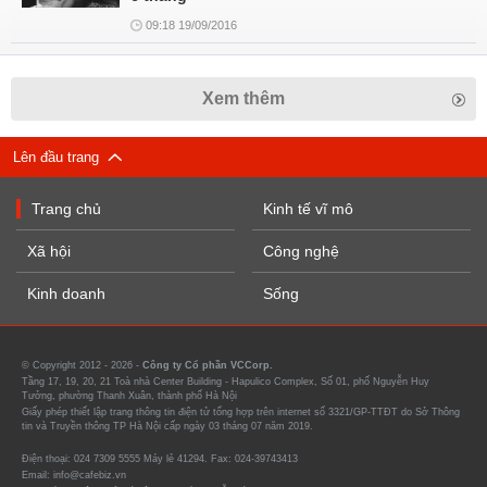
09:18 19/09/2016
Xem thêm
Lên đầu trang
Trang chủ
Kinh tế vĩ mô
Xã hội
Công nghệ
Kinh doanh
Sống
© Copyright 2012 - 2026 -
Công ty Cổ phần VCCorp.
Tầng 17, 19, 20, 21 Toà nhà Center Building - Hapulico Complex, Số 01, phố Nguyễn Huy
Tưởng, phường Thanh Xuân, thành phố Hà Nội
Giấy phép thiết lập trang thông tin điện tử tổng hợp trên internet số 3321/GP-TTĐT do Sở Thông
tin và Truyền thông TP Hà Nội cấp ngày 03 tháng 07 năm 2019.
Điện thoại: 024 7309 5555 Máy lẻ 41294. Fax: 024-39743413
Email: info@cafebiz.vn