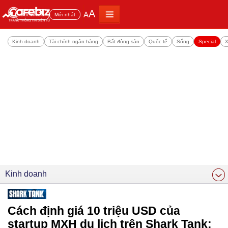
A
A
Đọc nhiều
Mới nhất
Kinh doanh
Tài chính ngân hàng
Bất động sản
Quốc tế
Sống
Special
X
Kinh doanh
Cách định giá 10 triệu USD của
startup MXH du lịch trên Shark Tank: