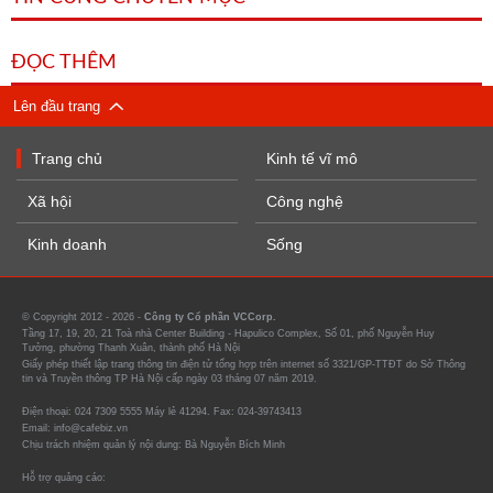
ĐỌC THÊM
Lên đầu trang
Trang chủ
Kinh tế vĩ mô
Xã hội
Công nghệ
Kinh doanh
Sống
© Copyright 2012 - 2026 -
Công ty Cổ phần VCCorp.
Tầng 17, 19, 20, 21 Toà nhà Center Building - Hapulico Complex, Số 01, phố Nguyễn Huy
Tưởng, phường Thanh Xuân, thành phố Hà Nội
Giấy phép thiết lập trang thông tin điện tử tổng hợp trên internet số 3321/GP-TTĐT do Sở Thông
tin và Truyền thông TP Hà Nội cấp ngày 03 tháng 07 năm 2019.
Điện thoại: 024 7309 5555 Máy lẻ 41294. Fax: 024-39743413
Email: info@cafebiz.vn
Chịu trách nhiệm quản lý nội dung: Bà Nguyễn Bích Minh
Hỗ trợ quảng cáo: