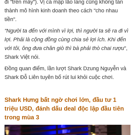
đi "trên mây"). Vị cá mập lão làng cũng không tán
thành mô hình kinh doanh theo cách "cho nhau
tiền".
"Người ta đến với mình vì lợi, thì người ta sẽ ra đi vì
lợi. Phải là cộng đồng cùng chia sẻ lợi ích. Khi đến
với tôi, ông đưa chân giò thì bà phải thò chai rượu
",
Shark Việt nói.
Đồng quan điểm, lần lượt Shark Dzung Nguyễn và
Shark Đỗ Liên tuyên bố rút lui khỏi cuộc chơi.
Shark Hưng bất ngờ chơi lớn, đầu tư 1
triệu USD, đánh dấu deal độc lập đầu tiên
trong mùa 3