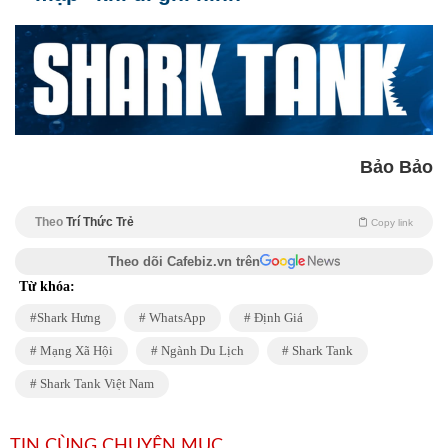
Bảo Bảo
Theo
Trí Thức Trẻ
Copy link
Theo dõi Cafebiz.vn trên
Từ khóa:
Shark Hưng
WhatsApp
Định Giá
Mạng Xã Hội
Ngành Du Lịch
Shark Tank
Shark Tank Việt Nam
TIN CÙNG CHUYÊN MỤC