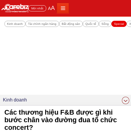
A
A
Đọc nhiều
Mới nhất
Kinh doanh
Tài chính ngân hàng
Bất động sản
Quốc tế
Sống
Special
X
Kinh doanh
Các thương hiệu F&B được gì khi
bước chân vào đường đua tổ chức
concert?