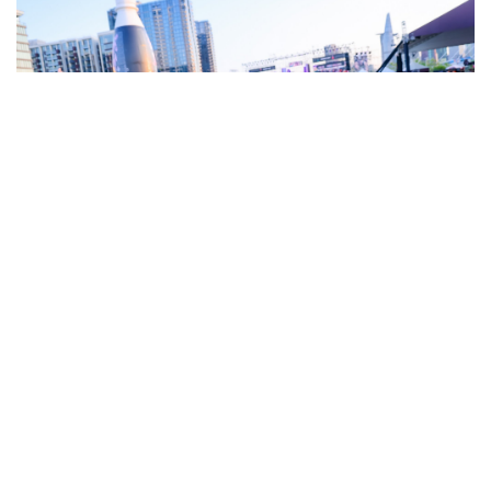
Bên cạnh doanh thu, việc tổ chức concert còn giúp
xây dựng kết nối cảm xúc và hình ảnh thương hiệu
một cách mạnh mẽ. Bằng cách này, các thương
hiệu đang dịch chuyển từ việc bán sản phẩm sang
bán trải nghiệm và cảm xúc. Như đại diện KFC Việt