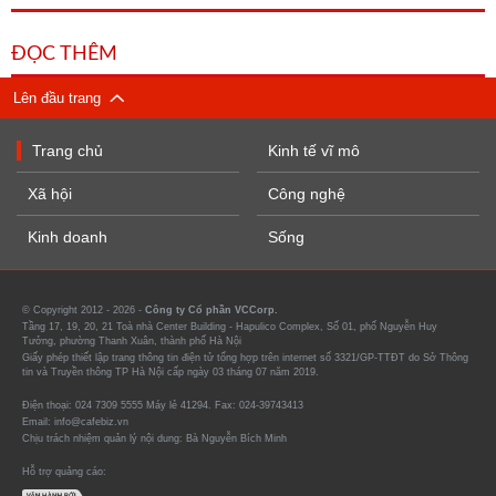
ĐỌC THÊM
Lên đầu trang
Trang chủ
Kinh tế vĩ mô
Xã hội
Công nghệ
Kinh doanh
Sống
© Copyright 2012 - 2026 -
Công ty Cổ phần VCCorp.
Tầng 17, 19, 20, 21 Toà nhà Center Building - Hapulico Complex, Số 01, phố Nguyễn Huy
Tưởng, phường Thanh Xuân, thành phố Hà Nội
Giấy phép thiết lập trang thông tin điện tử tổng hợp trên internet số 3321/GP-TTĐT do Sở Thông
tin và Truyền thông TP Hà Nội cấp ngày 03 tháng 07 năm 2019.
Điện thoại: 024 7309 5555 Máy lẻ 41294. Fax: 024-39743413
Email: info@cafebiz.vn
Chịu trách nhiệm quản lý nội dung: Bà Nguyễn Bích Minh
Hỗ trợ quảng cáo: