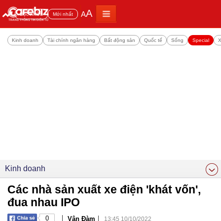
A
A
Đọc nhiều
Mới nhất
Kinh doanh
Tài chính ngân hàng
Bất động sản
Quốc tế
Sống
Special
X
Kinh doanh
Các nhà sản xuất xe điện 'khát vốn',
đua nhau IPO
|
|
0
Vân Đàm
13:45 10/10/2022