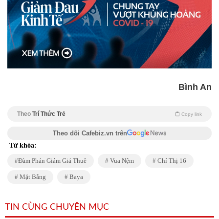
Bình An
Theo
Trí Thức Trẻ
Copy link
Theo dõi Cafebiz.vn trên
Từ khóa:
Đàm Phán Giảm Giá Thuê
Vua Nệm
Chỉ Thị 16
Mặt Bằng
Baya
TIN CÙNG CHUYÊN MỤC