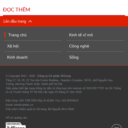
ĐỌC THÊM
Lên đầu trang
Trang chủ
Kinh tế vĩ mô
Xã hội
Công nghệ
Kinh doanh
Sống
© Copyright 2012 - 2026 -
Công ty Cổ phần VCCorp.
Tầng 17, 19, 20, 21 Toà nhà Center Building - Hapulico Complex, Số 01, phố Nguyễn Huy
Tưởng, phường Thanh Xuân, thành phố Hà Nội
Giấy phép thiết lập trang thông tin điện tử tổng hợp trên internet số 3321/GP-TTĐT do Sở Thông
tin và Truyền thông TP Hà Nội cấp ngày 03 tháng 07 năm 2019.
Điện thoại: 024 7309 5555 Máy lẻ 41294. Fax: 024-39743413
Email: info@cafebiz.vn
Chịu trách nhiệm quản lý nội dung: Bà Nguyễn Bích Minh
Hỗ trợ quảng cáo: