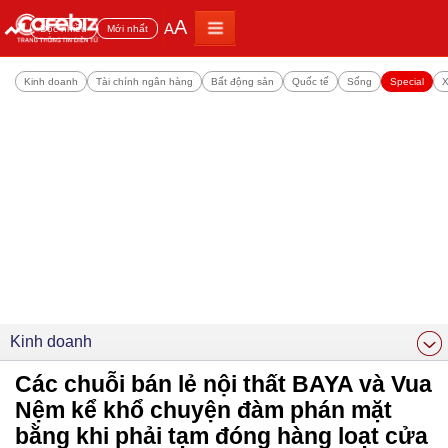
A
A
Đọc nhiều
Mới nhất
Kinh doanh
Tài chính ngân hàng
Bất động sản
Quốc tế
Sống
Special
X
Kinh doanh
Các chuỗi bán lẻ nội thất BAYA và Vua
Nệm kể khổ chuyện đàm phán mặt
bằng khi phải tạm đóng hàng loạt cửa