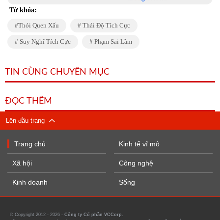
Từ khóa:
Thói Quen Xấu
Thái Độ Tích Cực
Suy Nghĩ Tích Cực
Phạm Sai Lầm
TIN CÙNG CHUYÊN MỤC
ĐỌC THÊM
Lên đầu trang
Trang chủ
Kinh tế vĩ mô
Xã hội
Công nghệ
Kinh doanh
Sống
© Copyright 2012 - 2026 -
Công ty Cổ phần VCCorp.