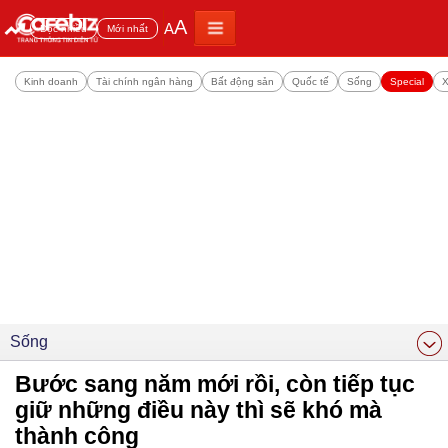
A
A
Đọc nhiều
Mới nhất
Kinh doanh
Tài chính ngân hàng
Bất động sản
Quốc tế
Sống
Special
X
Sống
Bước sang năm mới rồi, còn tiếp tục
giữ những điều này thì sẽ khó mà
thành công