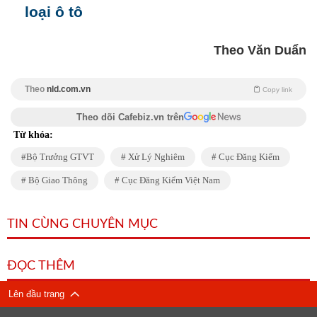
loại ô tô
Theo Văn Duẩn
Theo
nld.com.vn
Copy link
Theo dõi Cafebiz.vn trên
Từ khóa:
Bộ Trưởng GTVT
Xử Lý Nghiêm
Cục Đăng Kiểm
Bộ Giao Thông
Cục Đăng Kiểm Việt Nam
TIN CÙNG CHUYÊN MỤC
ĐỌC THÊM
Lên đầu trang