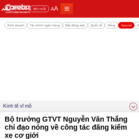
A
A
Đọc nhiều
Mới nhất
Kinh doanh
Tài chính ngân hàng
Bất động sản
Quốc tế
Sống
Special
X
Kinh tế vĩ mô
Bộ trưởng GTVT Nguyễn Văn Thắng
chỉ đạo nóng về công tác đăng kiểm
xe cơ giới