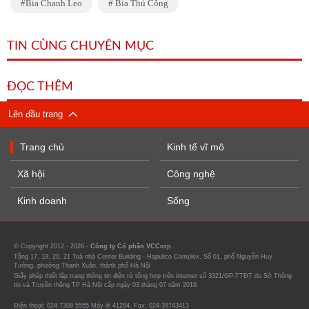
Bia Chanh Leo
Bia Thủ Công
TIN CÙNG CHUYÊN MỤC
ĐỌC THÊM
Lên đầu trang
Trang chủ
Kinh tế vĩ mô
Xã hội
Công nghệ
Kinh doanh
Sống
© Copyright 2012 - 2026 -
Công ty Cổ phần VCCorp.
Tầng 17, 19, 20, 21 Toà nhà Center Building - Hapulico Complex, Số 01, phố Nguyễn Huy
Tưởng, phường Thanh Xuân, thành phố Hà Nội
Giấy phép thiết lập trang thông tin điện tử tổng hợp trên internet số 3321/GP-TTĐT do Sở Thông
tin và Truyền thông TP Hà Nội cấp ngày 03 tháng 07 năm 2019.
Điện thoại: 024 7309 5555 Máy lẻ 41294. Fax: 024-39743413