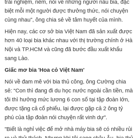
trải nghiệm, nếm, nói về những người nấu bia, đặc
biệt mỗi một người được thưởng thức, nói chuyện
cùng nhau”, ông chia sẻ về tâm huyết của mình.
Hiện nay, các cơ sở bia Việt Nam đã sản xuất được
hơn 40 loại bia khác nhau với thị trường chính ở Hà
Nội và TP.HCM và cũng đã bước đầu xuất khẩu
sang Lào.
Giấc mơ bia 'Hoa cỏ Việt Nam'
Nói về đam mê với bia thủ công, ông Cường chia
sẻ: “Con thì đang đi du học nước ngoài cần tiền, mà
tôi thì hưởng mức lương 6 con số tại tập đoàn lớn,
được tặng cả cổ phiếu, lại được gặp cả 2 ông tỷ
phú của tập đoàn nói chuyện rất vinh dự".
"Biết là nghỉ việc để mở nhà máy bia sẽ có nhiều rủi
ro và thử thách. Nhưng khi tôi sang châu Âu, bia thủ