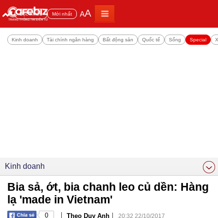
A
A
Đọc nhiều
Mới nhất
Kinh doanh
Tài chính ngân hàng
Bất động sản
Quốc tế
Sống
Special
X
Kinh doanh
Bia sả, ớt, bia chanh leo củ dền: Hàng
lạ 'made in Vietnam'
|
|
0
Theo Duy Anh
20:32 22/10/2017