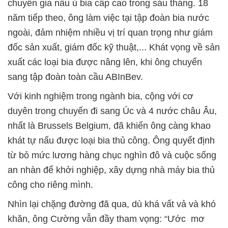
chuyên gia nấu ủ bia cấp cao trong sáu tháng. 18
năm tiếp theo, ông làm việc tại tập đoàn bia nước
ngoài, đảm nhiệm nhiều vị trí quan trọng như giám
đốc sản xuất, giám đốc kỹ thuật,... Khát vọng về sản
xuất các loại bia được nâng lên, khi ông chuyển
sang tập đoàn toàn cầu ABInBev.
Với kinh nghiệm trong ngành bia, cộng với cơ
duyên trong chuyến đi sang Úc và 4 nước châu Âu,
nhất là Brussels Belgium, đã khiến ông càng khao
khát tự nấu được loại bia thủ công. Ông quyết định
từ bỏ mức lương hàng chục nghìn đô và cuộc sống
an nhàn để khởi nghiệp, xây dựng nhà máy bia thủ
công cho riêng mình.
Nhìn lại chặng đường đã qua, dù khá vất vả và khó
khăn, ông Cường vẫn đầy tham vọng: “Ước mơ