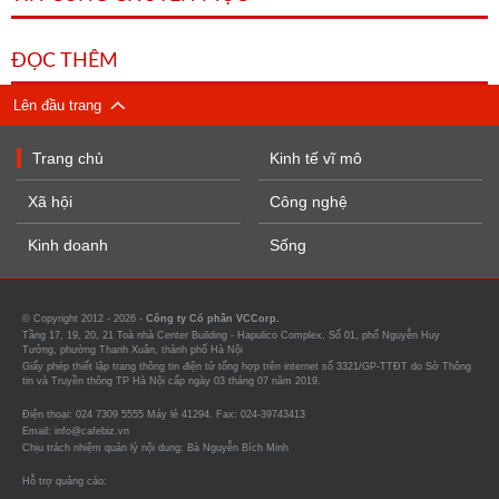
ĐỌC THÊM
Lên đầu trang
Trang chủ
Kinh tế vĩ mô
Xã hội
Công nghệ
Kinh doanh
Sống
© Copyright 2012 - 2026 -
Công ty Cổ phần VCCorp.
Tầng 17, 19, 20, 21 Toà nhà Center Building - Hapulico Complex, Số 01, phố Nguyễn Huy
Tưởng, phường Thanh Xuân, thành phố Hà Nội
Giấy phép thiết lập trang thông tin điện tử tổng hợp trên internet số 3321/GP-TTĐT do Sở Thông
tin và Truyền thông TP Hà Nội cấp ngày 03 tháng 07 năm 2019.
Điện thoại: 024 7309 5555 Máy lẻ 41294. Fax: 024-39743413
Email: info@cafebiz.vn
Chịu trách nhiệm quản lý nội dung: Bà Nguyễn Bích Minh
Hỗ trợ quảng cáo: