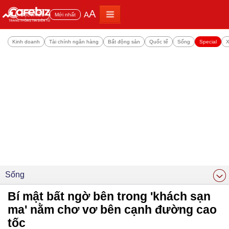
A
A
Đọc nhiều
Mới nhất
Kinh doanh
Tài chính ngân hàng
Bất động sản
Quốc tế
Sống
Special
X
Sống
Bí mật bất ngờ bên trong 'khách sạn
ma' nằm chơ vơ bên cạnh đường cao
tốc