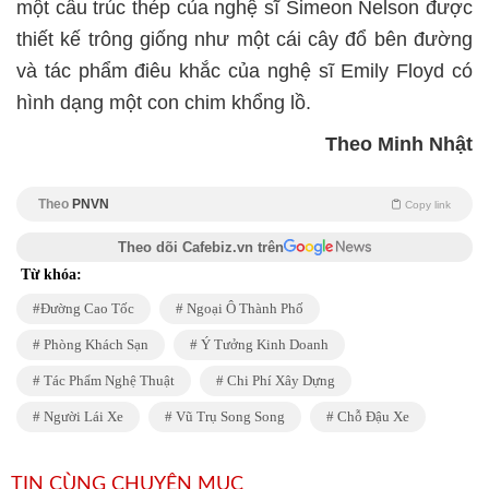
một cấu trúc thép của nghệ sĩ Simeon Nelson được
thiết kế trông giống như một cái cây đổ bên đường
và tác phẩm điêu khắc của nghệ sĩ Emily Floyd có
hình dạng một con chim khổng lồ.
Theo Minh Nhật
Theo
PNVN
Copy link
Theo dõi Cafebiz.vn trên
Từ khóa:
Đường Cao Tốc
Ngoại Ô Thành Phố
Phòng Khách Sạn
Ý Tưởng Kinh Doanh
Tác Phẩm Nghệ Thuật
Chi Phí Xây Dựng
Người Lái Xe
Vũ Trụ Song Song
Chỗ Đậu Xe
TIN CÙNG CHUYÊN MỤC