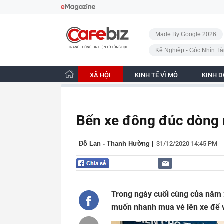
Bỏ qua điều hướng
CafeBiz - Trang chủ
Made By Google 2026
Kế Nghiệp - Góc Nhìn Tà
XÃ HỘI
KINH TẾ VĨ MÔ
KINH 
Bến xe đông đúc dòng 
Đỗ Lan - Thanh Hường
|
31/12/2020 14:45 PM
Trong ngày cuối cùng của năm 
muốn nhanh mua vé lên xe để về