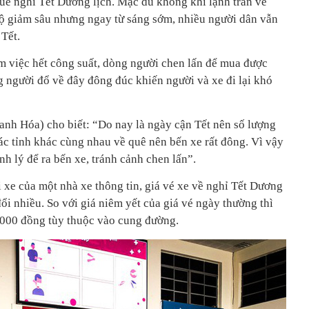
quê nghỉ Tết Dương lịch. Mặc dù không khí lạnh tràn về
độ giảm sâu nhưng ngay từ sáng sớm, nhiều người dân vẫn
 Tết.
àm việc hết công suất, dòng người chen lấn để mua được
g người đổ về đây đông đúc khiến người và xe đi lại khó
anh Hóa) cho biết: “Do nay là ngày cận Tết nên số lượng
các tỉnh khác cùng nhau về quê nên bến xe rất đông. Vì vậy
nh lý để ra bến xe, tránh cảnh chen lấn”.
ái xe của một nhà xe thông tin, giá vé xe về nghỉ Tết Dương
ổi nhiều. So với giá niêm yết của giá vé ngày thường thì
.000 đồng tùy thuộc vào cung đường.