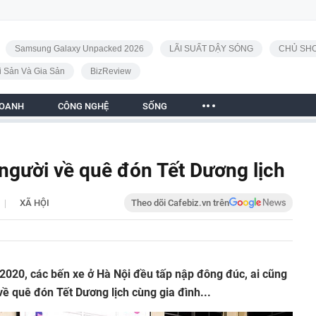
Samsung Galaxy Unpacked 2026
LÃI SUẤT DẬY SÓNG
CHỦ SHO
i Sản Và Gia Sản
BizReview
DOANH
CÔNG NGHỆ
SỐNG
người về quê đón Tết Dương lịch
|
XÃ HỘI
Theo dõi Cafebiz.vn trên
2020, các bến xe ở Hà Nội đều tấp nập đông đúc, ai cũng
 quê đón Tết Dương lịch cùng gia đình...