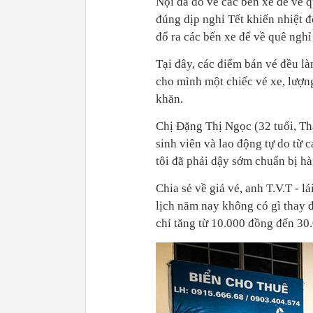
Nội đã đổ về các bến xe để về 
đúng dịp nghỉ Tết khiến nhiệt 
đổ ra các bến xe để về quê nghỉ
Tại đây, các điểm bán vé đều l
cho mình một chiếc vé xe, lượn
khăn.
Chị Đặng Thị Ngọc (32 tuổi, Th
sinh viên và lao động tự do từ 
tôi đã phải dậy sớm chuẩn bị hà
Chia sẻ về giá vé, anh T.V.T - l
lịch năm nay không có gì thay đ
chỉ tăng từ 10.000 đồng đến 30