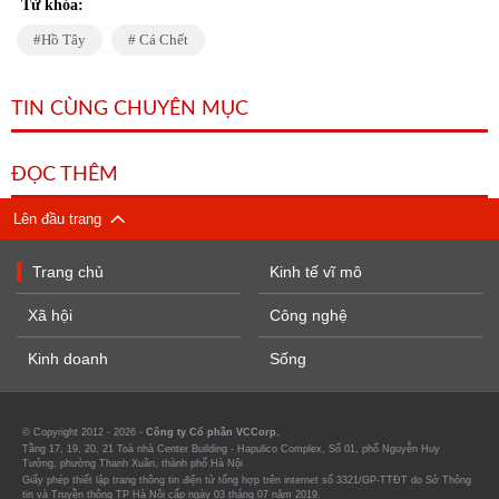
Từ khóa:
Hồ Tây
Cá Chết
TIN CÙNG CHUYÊN MỤC
ĐỌC THÊM
Lên đầu trang
Trang chủ
Kinh tế vĩ mô
Xã hội
Công nghệ
Kinh doanh
Sống
© Copyright 2012 - 2026 -
Công ty Cổ phần VCCorp.
Tầng 17, 19, 20, 21 Toà nhà Center Building - Hapulico Complex, Số 01, phố Nguyễn Huy
Tưởng, phường Thanh Xuân, thành phố Hà Nội
Giấy phép thiết lập trang thông tin điện tử tổng hợp trên internet số 3321/GP-TTĐT do Sở Thông
tin và Truyền thông TP Hà Nội cấp ngày 03 tháng 07 năm 2019.