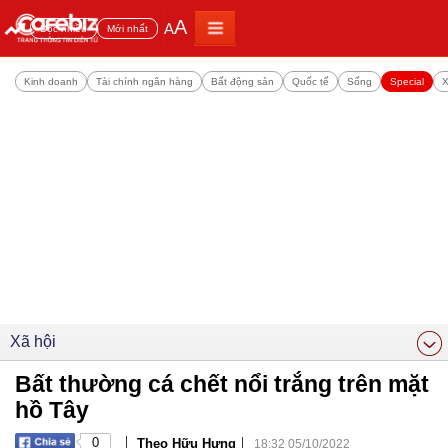
A
A
Đọc nhiều
Mới nhất
Kinh doanh
Tài chính ngân hàng
Bất động sản
Quốc tế
Sống
Special
X
Xã hội
Bất thường cá chết nổi trắng trên mặt
hồ Tây
|
|
0
Theo Hữu Hưng
18:32 05/10/2022