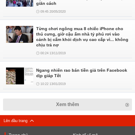
giãn cách
09:45 20/05/2020
Từng chơi ngông mua 8 chiếc iPhone cho
thú cưng, giờ cậu ấm nhà tỷ phú rơi vào
cảnh bị cấm khỏi dịch vụ cao cấp vì... không
chịu trả nợ
00:24 13/11/2019
Ngang nhiên rao bán tiền giả trên Facebook
dịp giáp Tết
10:22 13/01/2019
Xem thêm
Lên đầu trang