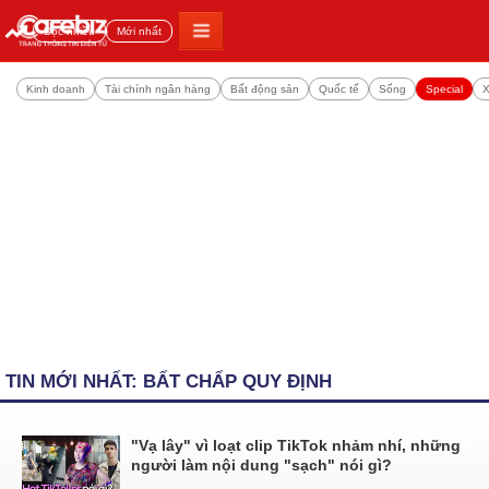
Đọc nhiều
Mới nhất
Kinh doanh
Tài chính ngân hàng
Bất động sản
Quốc tế
Sống
Special
X
TIN MỚI NHẤT: BẤT CHẤP QUY ĐỊNH
"Vạ lây" vì loạt clip TikTok nhảm nhí, những
người làm nội dung "sạch" nói gì?