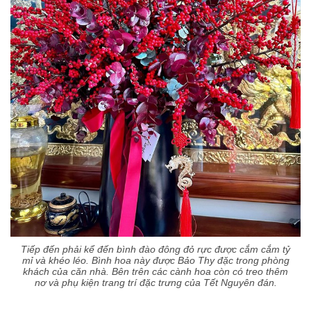
Tiếp đến phải kể đến bình đào đông đỏ rực được cắm cắm tỷ
mỉ và khéo léo. Bình hoa này được Bảo Thy đặc trong phòng
khách của căn nhà. Bên trên các cành hoa còn có treo thêm
nơ và phụ kiện trang trí đặc trưng của Tết Nguyên đán.