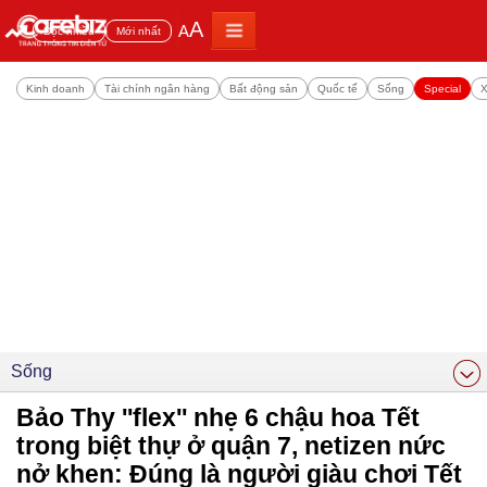
A
A
Đọc nhiều
Mới nhất
Kinh doanh
Tài chính ngân hàng
Bất động sản
Quốc tế
Sống
Special
X
Sống
Bảo Thy ''flex'' nhẹ 6 chậu hoa Tết
trong biệt thự ở quận 7, netizen nức
nở khen: Đúng là người giàu chơi Tết