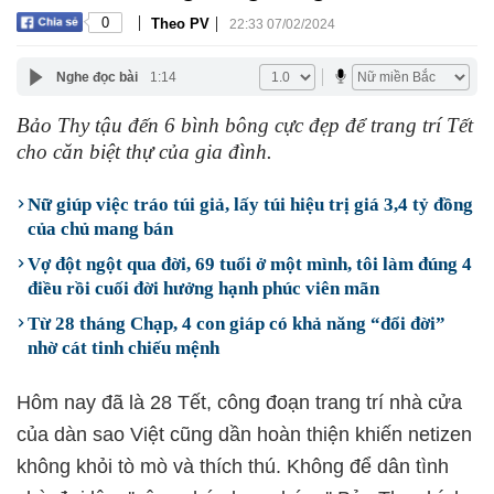
|
|
0
Theo PV
22:33 07/02/2024
Nghe đọc bài
1:14
Bảo Thy tậu đến 6 bình bông cực đẹp để trang trí Tết
cho căn biệt thự của gia đình.
Nữ giúp việc tráo túi giả, lấy túi hiệu trị giá 3,4 tỷ đồng
của chủ mang bán
Vợ đột ngột qua đời, 69 tuổi ở một mình, tôi làm đúng 4
điều rồi cuối đời hưởng hạnh phúc viên mãn
Từ 28 tháng Chạp, 4 con giáp có khả năng “đổi đời”
nhờ cát tinh chiếu mệnh
Hôm nay đã là 28 Tết, công đoạn trang trí nhà cửa
của dàn sao Việt cũng dần hoàn thiện khiến netizen
không khỏi tò mò và thích thú. Không để dân tình