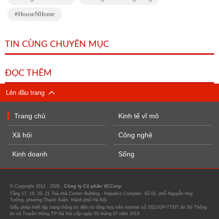
HouseNHome
TIN CÙNG CHUYÊN MỤC
ĐỌC THÊM
Lên đầu trang
Trang chủ
Kinh tế vĩ mô
Xã hội
Công nghệ
Kinh doanh
Sống
© Copyright 2012 - 2026 -
Công ty Cổ phần VCCorp.
Tầng 17, 19, 20, 21 Toà nhà Center Building - Hapulico Complex, Số 01, phố Nguyễn Huy
Tưởng, phường Thanh Xuân, thành phố Hà Nội
Giấy phép thiết lập trang thông tin điện tử tổng hợp trên internet số 3321/GP-TTĐT do Sở Thông
tin và Truyền thông TP Hà Nội cấp ngày 03 tháng 07 năm 2019.