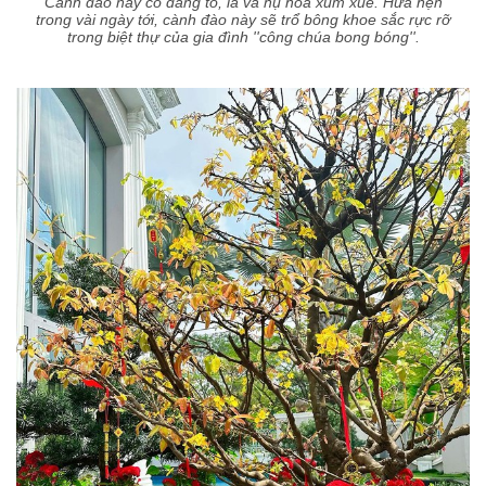
Cành đào này có dáng to, lá và nụ hoa xum xuê. Hứa hẹn
trong vài ngày tới, cành đào này sẽ trổ bông khoe sắc rực rỡ
trong biệt thự của gia đình ''công chúa bong bóng''.