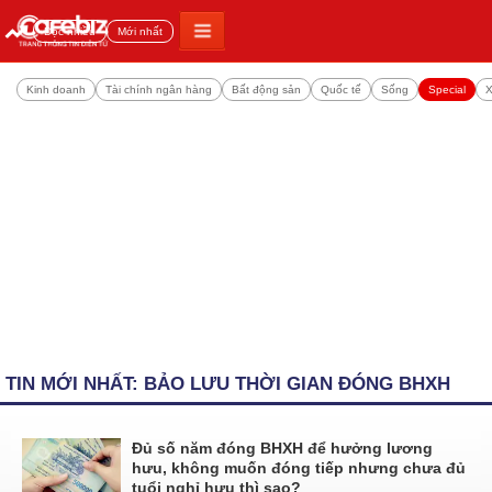
Đọc nhiều
Mới nhất
Kinh doanh
Tài chính ngân hàng
Bất động sản
Quốc tế
Sống
Special
X
TIN MỚI NHẤT: BẢO LƯU THỜI GIAN ĐÓNG BHXH
Đủ số năm đóng BHXH để hưởng lương
hưu, không muốn đóng tiếp nhưng chưa đủ
tuổi nghỉ hưu thì sao?