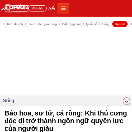
A
A
Đọc nhiều
Mới nhất
Kinh doanh
Tài chính ngân hàng
Bất động sản
Quốc tế
Sống
Special
X
Sống
Báo hoa, sư tử, cá rồng: Khi thú cưng
độc dị trở thành ngôn ngữ quyền lực
của người giàu