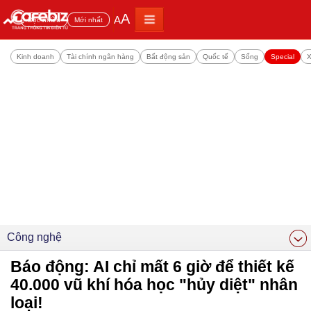
A
A
Đọc nhiều
Mới nhất
Kinh doanh
Tài chính ngân hàng
Bất động sản
Quốc tế
Sống
Special
X
Công nghệ
Báo động: AI chỉ mất 6 giờ để thiết kế
40.000 vũ khí hóa học "hủy diệt" nhân
loại!