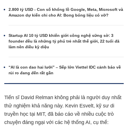
2.800 tỷ USD - Con số khổng lồ Google, Meta, Microsoft và
Amazon dự kiến chi cho AI: Bong bóng liệu có vỡ?
Startup AI 10 tỷ USD khiến giới công nghệ sững sờ: 3
founder đều là những tỷ phú trẻ nhất thế giới, 22 tuổi đã
làm nên điều kỳ diệu
“AI là con dao hai lưỡi” – Sếp lớn Viettel IDC cảnh báo về
rủi ro đang đến rất gần
Tiến sĩ David Relman không phải là người duy nhất
thử nghiệm khả năng này. Kevin Esvelt, kỹ sư di
truyền học tại MIT, đã báo cáo về nhiều cuộc trò
chuyện đáng ngại với các hệ thống AI, cụ thể: