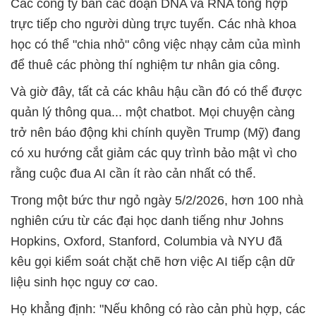
Các công ty bán các đoạn DNA và RNA tổng hợp
trực tiếp cho người dùng trực tuyến. Các nhà khoa
học có thể "chia nhỏ" công việc nhạy cảm của mình
để thuê các phòng thí nghiệm tư nhân gia công.
Và giờ đây, tất cả các khâu hậu cần đó có thể được
quản lý thông qua... một chatbot. Mọi chuyện càng
trở nên báo động khi chính quyền Trump (Mỹ) đang
có xu hướng cắt giảm các quy trình bảo mật vì cho
rằng cuộc đua AI cần ít rào cản nhất có thể.
Trong một bức thư ngỏ ngày 5/2/2026, hơn 100 nhà
nghiên cứu từ các đại học danh tiếng như Johns
Hopkins, Oxford, Stanford, Columbia và NYU đã
kêu gọi kiểm soát chặt chẽ hơn việc AI tiếp cận dữ
liệu sinh học nguy cơ cao.
Họ khẳng định: "Nếu không có rào cản phù hợp, các