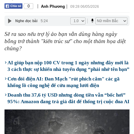
|
|
0
Anh Phương
09:28 06/05/2026
Nghe đọc bài
5:24
Sẽ ra sao nếu trợ lý ảo bạn vẫn dùng hàng ngày
bỗng trở thành "kiến trúc sư" cho một thảm họa diệt
chủng?
AI giúp bạn nộp 100 CV trong 1 ngày nhưng đây mới là
3 cách thực sự khiến nhà tuyển dụng “phải nhớ tên bạn”
Cơn đói điện AI: Đan Mạch "rút phích cắm" các gã
khổng lồ công nghệ để cứu mạng lưới điện
Doanh thu 37,6 tỷ USD nhưng dòng tiền vẫn “bốc hơi”
95%: Amazon đang trả giá đắt để thống trị cuộc đua AI