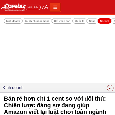
A
A
Đọc nhiều
Mới nhất
Kinh doanh
Tài chính ngân hàng
Bất động sản
Quốc tế
Sống
Special
X
Kinh doanh
Bán rẻ hơn chỉ 1 cent so với đối thủ:
Chiến lược đáng sợ đang giúp
Amazon viết lại luật chơi toàn ngành