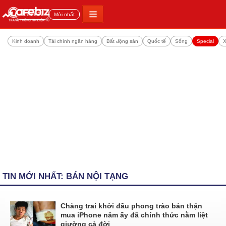
Đọc nhiều
Mới nhất
Kinh doanh
Tài chính ngân hàng
Bất động sản
Quốc tế
Sống
Special
X
TIN MỚI NHẤT: BÁN NỘI TẠNG
Chàng trai khởi đầu phong trào bán thận
mua iPhone năm ấy đã chính thức nằm liệt
giường cả đời