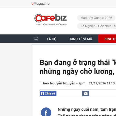
Bỏ qua điều hướng
CafeBiz - Trang chủ
Made By Google 2026
Kế Nghiệp - Góc Nhìn Tà
XÃ HỘI
KINH TẾ VĨ MÔ
KINH 
Bạn đang ở trạng thái 
những ngày chờ lương,
Theo Nguyễn Nguyễn - 7pm
|
21/12/2016 11:19
Những ngày cuối năm, tâm trạn