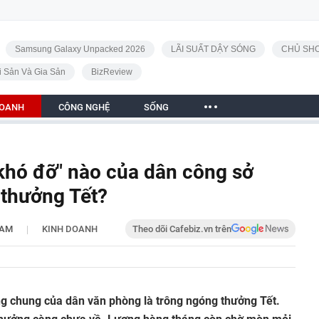
Samsung Galaxy Unpacked 2026
LÃI SUẤT DẬY SÓNG
CHỦ SHO
i Sản Và Gia Sản
BizReview
DOANH
CÔNG NGHỆ
SỐNG
"khó đỡ" nào của dân công sở
 thưởng Tết?
|
 AM
KINH DOANH
Theo dõi Cafebiz.vn trên
g chung của dân văn phòng là trông ngóng thưởng Tết.