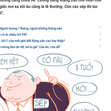
thưởng càng chưa về. Lương hàng tháng còn chờ mòn mỏi
giấc mơ xa xôi âu cũng là lẽ thường. Còn các sếp thì lúc
i".
Người lương 7 tháng, người không tháng nào
 có là chiêu trò PR?
2017 của môi giới bất động sản cao hay thấp?
mừng làm ăn tốt, kẻ lo giữ "của ăn, của để"