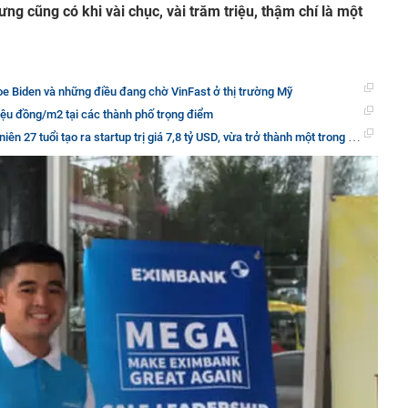
ưng cũng có khi vài chục, vài trăm triệu, thậm chí là một
oe Biden và những điều đang chờ VinFast ở thị trường Mỹ
iệu đồng/m2 tại các thành phố trọng điểm
 tạo ra startup trị giá 7,8 tỷ USD, vừa trở thành một trong những tỷ phú trẻ tuổi giàu có nhất thế giới