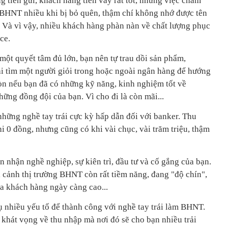
 tiền gửi, khách hàng tiền vay rất tốt, nhưng việc chăm
BHNT nhiều khi bị bỏ quên, thậm chí không nhớ được tên
Và vì vậy, nhiều khách hàng phàn nàn về chất lượng phục
ce.
một quyết tâm đủ lớn, bạn nên tự trau dồi sản phẩm,
i tìm một người giỏi trong hoặc ngoài ngân hàng để hướng
n nếu bạn đã có những kỹ năng, kinh nghiệm tốt về
ững đồng đội của bạn. Vì cho đi là còn mãi...
những nghề tay trái cực kỳ hấp dẫn đối với banker. Thu
 0 đồng, nhưng cũng có khi vài chục, vài trăm triệu, thậm
 nhận nghề nghiệp, sự kiên trì, đầu tư và cố gắng của bạn.
i cảnh thị trường BHNT còn rất tiềm năng, đang "độ chín",
ủa khách hàng ngày càng cao...
ụ nhiều yếu tố để thành công với nghề tay trái làm BHNT.
khát vọng về thu nhập mà nơi đó sẽ cho bạn nhiều trải