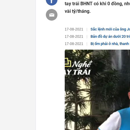
tay trái BHNT có khi 0 đồng, nh
vài tỷ/tháng.
Sắc lệnh mới của ông J
17-08-2021
Bản đồ dự án dưới 20 tr
17-08-2021
Bị ốm phải ở nhà, thanh niên 27 tuổi
17-08-2021