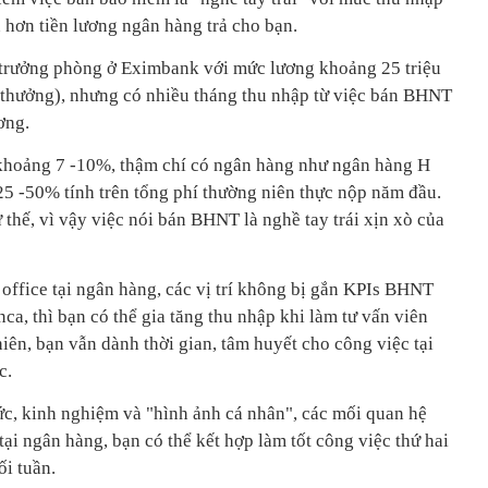
 hơn tiền lương ngân hàng trả cho bạn.
m trưởng phòng ở Eximbank với mức lương khoảng 25 triệu
 thưởng), nhưng có nhiều tháng thu nhập từ việc bán BHNT
ơng.
 khoảng 7 -10%, thậm chí có ngân hàng như ngân hàng H
25 -50% tính trên tổng phí thường niên thực nộp năm đầu.
thế, vì vậy việc nói bán BHNT là nghề tay trái xịn xò của
k office tại ngân hàng, các vị trí không bị gắn KPIs BHNT
a, thì bạn có thể gia tăng thu nhập khi làm tư vấn viên
ên, bạn vẫn dành thời gian, tâm huyết cho công việc tại
c.
hức, kinh nghiệm và "hình ảnh cá nhân", các mối quan hệ
i ngân hàng, bạn có thể kết hợp làm tốt công việc thứ hai
ối tuần.