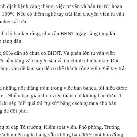
 cảnh dịch bệnh căng thẳng, việc tư vấn và bán BHNT hoàn
e 100%. Nếu có thêm nghề tay trái làm chuyên viên tư vấn
nker rất lớn.
 anh chị banker rằng, nhu cầu BHNT ngày càng tăng khi
 tăng dần.
 90% dân số chưa có BHNT. Và phần lớn tư vấn viên
c nền tảng và chuyên sâu về tài chính như banker. Đọc
 rằng, vấn đề làm sao để có thể thành công với nghề tay trái
a những nốt thăng trầm trong việc bán banca, tôi hiểu được
ker. Nhiều bạn giao dich viên thậm chí không bán được 1
Khi sếp "dí" quá thì "tự xử" bằng cách tự mua cho bản
g để đối phó.
g từ cấp Tổ trưởng, Kiểm soát viên, Phó phòng, Trưởng
hánh nhiều ngân hàng vẫn không bán được một hợp đồng