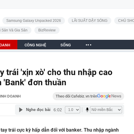
Samsung Galaxy Unpacked 2026
LÃI SUẤT DẬY SÓNG
CHỦ SHO
i Sản Và Gia Sản
BizReview
DOANH
CÔNG NGHỆ
SỐNG
 trái 'xịn xò' cho thu nhập cao
m 'Bank' đơn thuần
INH DOANH
Theo dõi Cafebiz.vn trên
6:02
Nghe đọc bài
ay trái cực kỳ hấp dẫn đối với banker. Thu nhập ngành