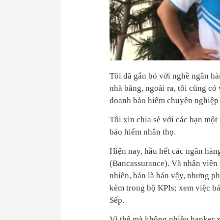
Tôi đã gắn bó với nghề ngân hà
nhà băng, ngoài ra, tôi cũng c
doanh bảo hiểm chuyên nghiệp t
Tôi xin chia sẻ với các bạn một
bảo hiểm nhân thọ.
Hiện nay, hầu hết các ngân hàn
(Bancassurance). Và nhân viên
nhiên, bán là bán vậy, nhưng p
kèm trong bộ KPIs; xem việc b
Sếp.
Vì thế mà không nhiều banker x