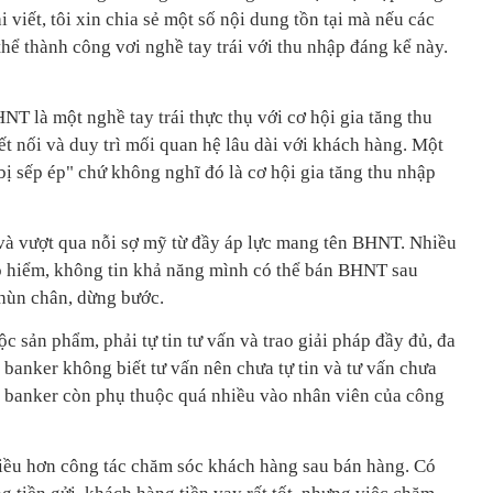
 viết, tôi xin chia sẻ một số nội dung tồn tại mà nếu các
hể thành công vơi nghề tay trái với thu nhập đáng kể này.
NT là một nghề tay trái thực thụ với cơ hội gia tăng thu
t nối và duy trì mối quan hệ lâu dài với khách hàng. Một
ị sếp ép" chứ không nghĩ đó là cơ hội gia tăng thu nhập
n và vượt qua nỗi sợ mỹ từ đầy áp lực mang tên BHNT. Nhiều
ảo hiểm, không tin khả năng mình có thể bán BHNT sau
chùn chân, dừng bước.
c sản phẩm, phải tự tin tư vấn và trao giải pháp đầy đủ, đa
banker không biết tư vấn nên chưa tự tin và tư vấn chưa
ẽ banker còn phụ thuộc quá nhiều vào nhân viên của công
iều hơn công tác chăm sóc khách hàng sau bán hàng. Có