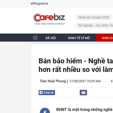
Bỏ qua điều hướng
CafeBiz - Trang chủ
Made By Google 2026
Kế Nghiệp - Góc Nhìn Tà
XÃ HỘI
KINH TẾ VĨ MÔ
KINH 
Bán bảo hiểm - Nghề tay
hơn rất nhiều so với là
|
Trần Hoài Phong
|
17/08/2021 10:29 AM
K
BHNT là một trong những nghề t