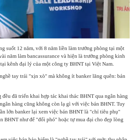
ng suốt 12 năm, với 8 năm liền làm trưởng phòng tại một
ó vài năm làm bancassurance và hiện là trưởng phòng kinh
ại kênh đại lý của một công ty BHNT tại Việt Nam.
 nghề tay trái "xịn xò" mà không ít banker lãng quên: bán
g đều đã triển khai hợp tác khai thác BHNT qua ngân hàng
 ngân hàng cũng không còn lạ gì với việc bán BHNT. Tuy
hần lớn banker lại xem việc bán BHNT là "chỉ tiêu phụ"
án BHNT như để "đối phó" hoặc tự mua đại cho đẹp lòng
em việc bán bảo hiểm là "nghề tay trái" với mức thu nhập