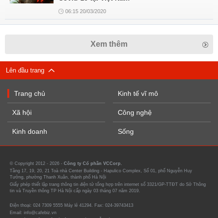
06:15 20/03/2020
Xem thêm
Lên đầu trang
Trang chủ
Kinh tế vĩ mô
Xã hội
Công nghệ
Kinh doanh
Sống
© Copyright 2012 - 2026 -
Công ty Cổ phần VCCorp.
Tầng 17, 19, 20, 21 Toà nhà Center Building - Hapulico Complex, Số 01, phố Nguyễn Huy
Tưởng, phường Thanh Xuân, thành phố Hà Nội
Giấy phép thiết lập trang thông tin điện tử tổng hợp trên internet số 3321/GP-TTĐT do Sở Thông
tin và Truyền thông TP Hà Nội cấp ngày 03 tháng 07 năm 2019.
Điện thoại: 024 7309 5555 Máy lẻ 41294. Fax: 024-39743413
Email: info@cafebiz.vn