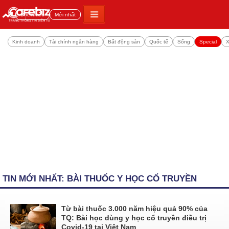
Đọc nhiều
Mới nhất
Kinh doanh
Tài chính ngân hàng
Bất động sản
Quốc tế
Sống
Special
X
TIN MỚI NHẤT: BÀI THUỐC Y HỌC CỔ TRUYỀN
Từ bài thuốc 3.000 năm hiệu quả 90% của
TQ: Bài học dùng y học cổ truyền điều trị
Covid-19 tại Việt Nam