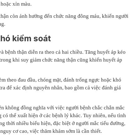
 hoặc xỉn màu.
 thận còn ảnh hưởng đến chức năng đông máu, khiến người
ng.
khó kiểm soát
và bệnh thận diễn ra theo cả hai chiều. Tăng huyết áp kéo
 trong khi suy giảm chức năng thận cũng khiến huyết áp
èm theo đau đầu, chóng mặt, đánh trống ngực hoặc khó
tra để xác định nguyên nhân, bao gồm cả việc đánh giá
trên không đồng nghĩa với việc người bệnh chắc chắn mắc
g có thể xuất hiện ở các bệnh lý khác. Tuy nhiên, nếu tình
ng thời nhiều biểu hiện, đặc biệt ở người mắc tiểu đường,
nguy cơ cao, việc thăm khám sớm là cần thiết.