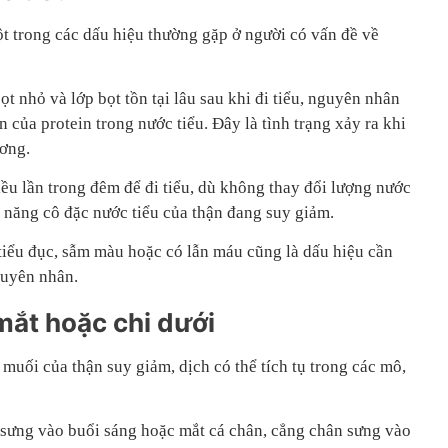
ột trong các dấu hiệu thường gặp ở người có vấn đề về
t nhỏ và lớp bọt tồn tại lâu sau khi đi tiểu, nguyên nhân
n của protein trong nước tiểu. Đây là tình trạng xảy ra khi
ương.
iều lần trong đêm để đi tiểu, dù không thay đổi lượng nước
 năng cô đặc nước tiểu của thận đang suy giảm.
tiểu đục, sẫm màu hoặc có lẫn máu cũng là dấu hiệu cần
guyên nhân.
mắt hoặc chi dưới
muối của thận suy giảm, dịch có thể tích tụ trong các mô,
 sưng vào buổi sáng hoặc mắt cá chân, cẳng chân sưng vào