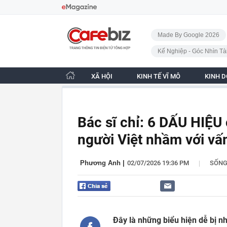
Bỏ qua điều hướng
CafeBiz - Trang chủ
Made By Google 2026
Kế Nghiệp - Góc Nhìn Tà
XÃ HỘI
KINH TẾ VĨ MÔ
KINH 
Bác sĩ chỉ: 6 DẤU HIỆU
người Việt nhầm với vấn
|
Phương Anh
|
02/07/2026 19:36 PM
SỐN
Đây là những biểu hiện dễ bị nh