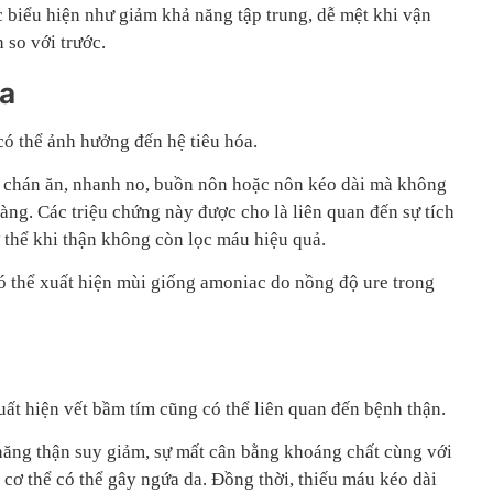
c biểu hiện như giảm khả năng tập trung, dễ mệt khi vận
 so với trước.
óa
ó thể ảnh hưởng đến hệ tiêu hóa.
n chán ăn, nhanh no, buồn nôn hoặc nôn kéo dài mà không
ng. Các triệu chứng này được cho là liên quan đến sự tích
 thể khi thận không còn lọc máu hiệu quả.
có thể xuất hiện mùi giống amoniac do nồng độ ure trong
ất hiện vết bầm tím cũng có thể liên quan đến bệnh thận.
năng thận suy giảm, sự mất cân bằng khoáng chất cùng với
ng cơ thể có thể gây ngứa da. Đồng thời, thiếu máu kéo dài