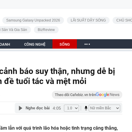
Samsung Galaxy Unpacked 2026
LÃI SUẤT DẬY SÓNG
CHỦ SHO
i Sản Và Gia Sản
BizReview
DOANH
CÔNG NGHỆ
SỐNG
 cảnh báo suy thận, nhưng dễ bị
 đề tuổi tác và mệt mỏi
G
Theo dõi Cafebiz.vn trên
4:05
Nghe đọc bài
ầm lẫn với quá trình lão hóa hoặc tình trạng căng thẳng,