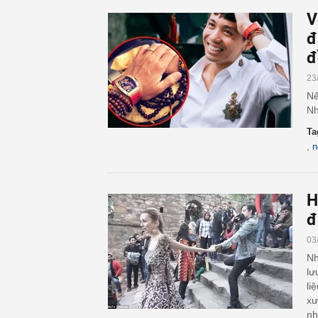
V
đ
đ
23
Nế
Nh
Ta
,
n
H
đ
03
Nh
lư
li
xư
nh