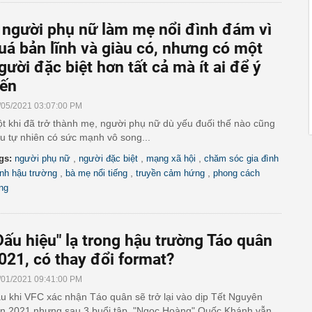
 người phụ nữ làm mẹ nổi đình đám vì
uá bản lĩnh và giàu có, nhưng có một
gười đặc biệt hơn tất cả mà ít ai để ý
ến
/05/2021 03:07:00 PM
t khi đã trở thành mẹ, người phụ nữ dù yếu đuối thế nào cũng
u tự nhiên có sức mạnh vô song...
,
,
,
gs:
người phụ nữ
người đặc biệt
mạng xã hội
chăm sóc gia đình
,
,
,
nh hậu trường
bà mẹ nổi tiếng
truyền cảm hứng
phong cách
ng
Dấu hiệu" lạ trong hậu trường Táo quân
021, có thay đổi format?
/01/2021 09:41:00 PM
u khi VFC xác nhận Táo quân sẽ trở lại vào dịp Tết Nguyên
n 2021 nhưng sau 3 buổi tập, "Ngọc Hoàng" Quốc Khánh vẫn