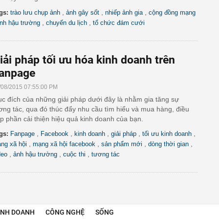
,
,
,
gs:
trào lưu chụp ảnh
ảnh gây sốt
nhiếp ảnh gia
cộng đồng mạng
,
,
nh hậu trường
chuyến du lịch
tổ chức đám cưới
iải pháp tối ưu hóa kinh doanh trên
anpage
/08/2015 07:55:00 PM
c đích của những giải pháp dưới đây là nhằm gia tăng sự
ơng tác, qua đó thúc đẩy nhu cầu tìm hiểu và mua hàng, điều
p phần cải thiện hiệu quả kinh doanh của bạn.
,
,
,
,
,
gs:
Fanpage
Facebook
kinh doanh
giải pháp
tối ưu kinh doanh
,
,
,
,
ng xã hội
mạng xã hội facebook
sản phẩm mới
dòng thời gian
,
,
,
deo
ảnh hậu trường
cuộc thi
tương tác
INH DOANH
CÔNG NGHỆ
SỐNG