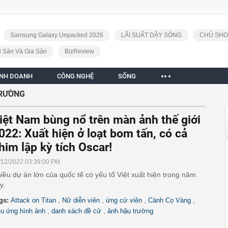
Samsung Galaxy Unpacked 2026
LÃI SUẤT DẬY SÓNG
CHỦ SHO
i Sản Và Gia Sản
BizReview
INH DOANH
CÔNG NGHỆ
SỐNG
RƯỜNG
iệt Nam bùng nổ trên màn ảnh thế giới
022: Xuất hiện ở loạt bom tấn, có cả
him lập kỳ tích Oscar!
/12/2022 03:39:00 PM
iều dự án lớn của quốc tế có yếu tố Việt xuất hiện trong năm
y.
,
,
,
,
gs:
Attack on Titan
Nữ diễn viên
ứng cử viên
Cành Cọ Vàng
,
,
ệu ứng hình ảnh
danh sách đề cử
ảnh hậu trường