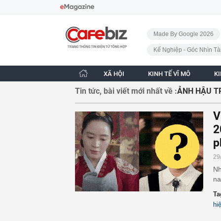
Bỏ qua điều hướng
CafeBiz - Trang chủ
Made By Google 2026
Kế Nghiệp - Góc Nhìn Tà
XÃ HỘI
KINH TẾ VĨ MÔ
K
Tin tức, bài viết mới nhất về :
ẢNH HẬU T
V
2
p
29
Nh
na
Ta
hi