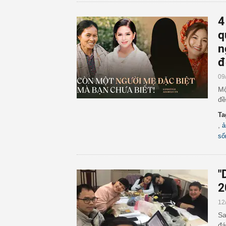
4
q
n
đ
09
Mộ
đề
Ta
,
ả
số
"
2
12
Sa
đá