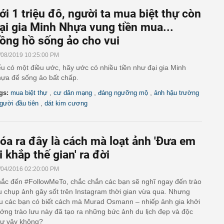
ới 1 triệu đô, người ta mua biệt thự còn
ại gia Minh Nhựa vung tiền mua...
ồng hồ sống ảo cho vui
/08/2019 10:25:00 PM
u có một điều ước, hãy ước có nhiều tiền như đại gia Minh
ựa để sống ảo bất chấp.
,
,
,
gs:
mua biệt thự
cư dân mạng
đáng ngưỡng mộ
ảnh hậu trường
,
gười đầu tiên
dát kim cương
óa ra đây là cách mà loạt ảnh 'Đưa em
i khắp thế gian' ra đời
/04/2016 02:20:00 PM
ắc đến #FollowMeTo, chắc chắn các bạn sẽ nghĩ ngay đến trào
u chụp ảnh gây sốt trên Instagram thời gian vừa qua. Nhưng
ệu các bạn có biết cách mà Murad Osmann – nhiếp ảnh gia khởi
ớng trào lưu này đã tạo ra những bức ảnh du lịch đẹp và độc
ư vậy không?