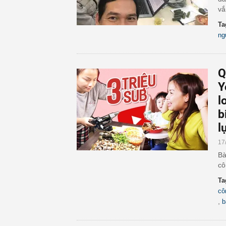
vắ
Ta
ng
Q
Y
l
b
l
17
Bà
cô
Ta
cô
,
b