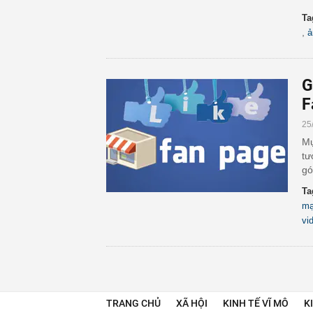
Ta
,
ả
G
F
25
Mụ
tư
gó
Ta
mạ
vi
TRANG CHỦ
XÃ HỘI
KINH TẾ VĨ MÔ
K