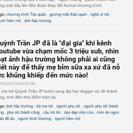
ng mặt dấy lên đồn đoán thay đổi format chương trình.
,
,
,
gs:
chương trình Táo quân
gương mặt thân quen
nghệ sĩ trẻ
,
ười hâm mộ
ảnh hậu trường
uỳnh Trần JP đã là "đại gia" khi kênh
outube vừa chạm mốc 3 triệu sub, nhìn
oạt ảnh hậu trường không phải ai cũng
iết này để thấy mẹ bỉm sữa xa xứ đã nỗ
ực khủng khiếp đến mức nào!
/05/2020 04:00:00 PM
 mẹ trẻ Quỳnh Trần JP bước sang địa hạt vlogger và rất thành
ng, tính đến thời điểm hiện tại.
,
,
,
gs:
ảnh hậu trường
bà mẹ trẻ
người phụ nữ
người phụ nữ thành
,
,
,
,
ng
phụ nữ thành công
câu trả lời
dọn dẹp nhà cửa
món ăn ngon
,
,
án đồ ăn
người bình thường
người hâm mộ