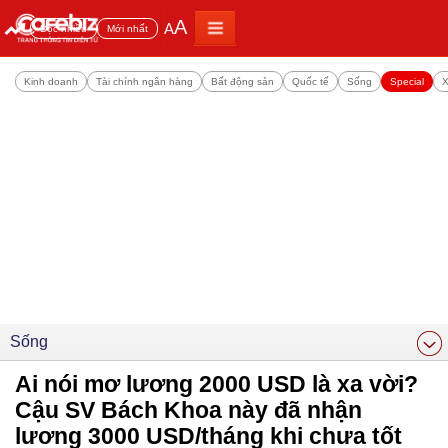
A
A
Đọc nhiều
Mới nhất
Kinh doanh
Tài chính ngân hàng
Bất động sản
Quốc tế
Sống
Special
X
Sống
Ai nói mơ lương 2000 USD là xa vời?
Cậu SV Bách Khoa này đã nhận
lương 3000 USD/tháng khi chưa tốt