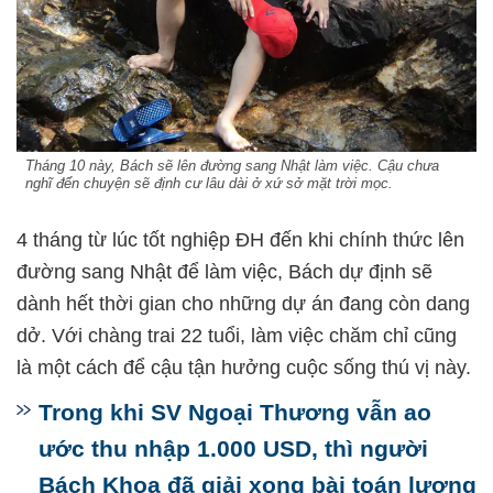
Tháng 10 này, Bách sẽ lên đường sang Nhật làm việc. Cậu chưa
nghĩ đến chuyện sẽ định cư lâu dài ở xứ sở mặt trời mọc.
4 tháng từ lúc tốt nghiệp ĐH đến khi chính thức lên
đường sang Nhật để làm việc, Bách dự định sẽ
dành hết thời gian cho những dự án đang còn dang
dở. Với chàng trai 22 tuổi, làm việc chăm chỉ cũng
là một cách để cậu tận hưởng cuộc sống thú vị này.
Trong khi SV Ngoại Thương vẫn ao
ước thu nhập 1.000 USD, thì người
Bách Khoa đã giải xong bài toán lương