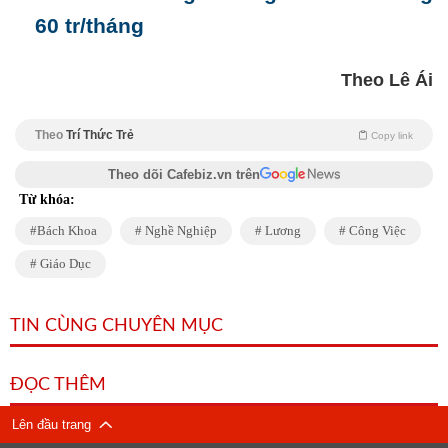
60 tr/tháng
Theo Lê Ái
Theo
Trí Thức Trẻ
Copy link
Theo dõi Cafebiz.vn trên
Từ khóa:
Bách Khoa
Nghề Nghiệp
Lương
Công Việc
Giáo Dục
TIN CÙNG CHUYÊN MỤC
ĐỌC THÊM
Lên đầu trang