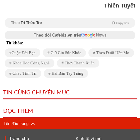
Thiên Tuyết
Theo
Trí Thức Trẻ
Copy link
Theo dõi Cafebiz.vn trên
Từ khóa:
Cuộc Đời Bạn
Giữ Gìn Sức Khỏe
Theo Đuổi Ước Mơ
Khoa Học Công Nghệ
Thời Thanh Xuân
Châu Tinh Trì
Hai Bàn Tay Trắng
TIN CÙNG CHUYÊN MỤC
ĐỌC THÊM
Lên đầu trang
Trang chủ
Kinh tế vĩ mô