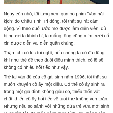
Ngày còn nhỏ, tôi từng xem qua bộ phim "Vua hài
kịch" do Châu Tinh Trì đóng, tôi thật sự rất cảm
động. Vì theo đuổi ước mơ được làm diễn viên, dù
bị người ta khinh bỉ, la mắng, ông cũng mỉm cười cố
xin được diễn vai diễn quần chúng.
Thậm chí có lúc tôi nghĩ, nếu chúng ta có đủ dũng
khí như thế để theo đuổi điều mình thích, có lẽ sẽ
không có nhiều hối tiếc như vậy.
Trở lại vấn đề của cô gái sinh năm 1996, tôi thật sự
muốn khuyên cô ấy một điều. Có thể cô ấy sinh ra
trong một gia đình không giàu có, thiếu thốn vật
chất khiến cô ấy hối tiếc về tuổi thơ không vẹn toàn.
Nhưng nếu so sánh với những đứa trẻ vừa mới sinh