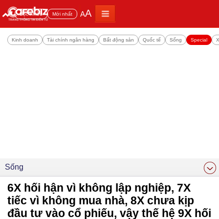
A
A
Đọc nhiều
Mới nhất
Kinh doanh
Tài chính ngân hàng
Bất động sản
Quốc tế
Sống
Special
X
Sống
6X hối hận vì không lập nghiệp, 7X
tiếc vì không mua nhà, 8X chưa kịp
đầu tư vào cổ phiếu, vậy thế hệ 9X hối