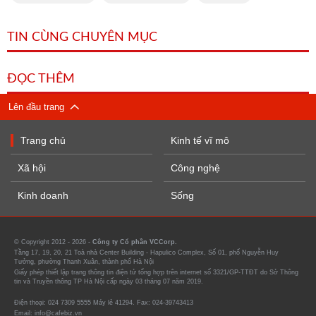
TIN CÙNG CHUYÊN MỤC
ĐỌC THÊM
Lên đầu trang
Trang chủ
Kinh tế vĩ mô
Xã hội
Công nghệ
Kinh doanh
Sống
© Copyright 2012 - 2026 -
Công ty Cổ phần VCCorp.
Tầng 17, 19, 20, 21 Toà nhà Center Building - Hapulico Complex, Số 01, phố Nguyễn Huy
Tưởng, phường Thanh Xuân, thành phố Hà Nội
Giấy phép thiết lập trang thông tin điện tử tổng hợp trên internet số 3321/GP-TTĐT do Sở Thông
tin và Truyền thông TP Hà Nội cấp ngày 03 tháng 07 năm 2019.
Điện thoại: 024 7309 5555 Máy lẻ 41294. Fax: 024-39743413
Email: info@cafebiz.vn