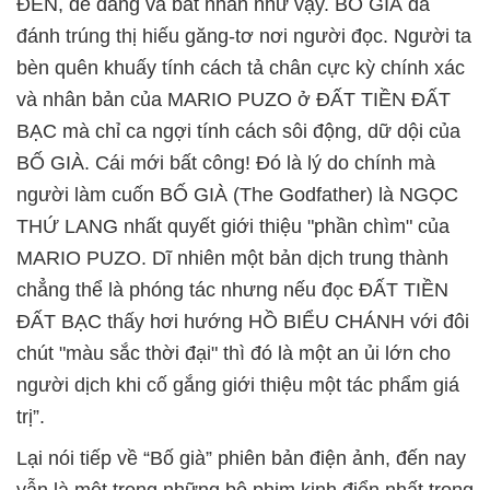
ĐEN, dễ dàng và bất nhân như vậy. BỐ GIÀ đã
đánh trúng thị hiếu găng-tơ nơi người đọc. Người ta
bèn quên khuấy tính cách tả chân cực kỳ chính xác
và nhân bản của MARIO PUZO ở ĐẤT TIỀN ĐẤT
BẠC mà chỉ ca ngợi tính cách sôi động, dữ dội của
BỐ GIÀ. Cái mới bất công! Đó là lý do chính mà
người làm cuốn BỐ GIÀ (The Godfather) là NGỌC
THỨ LANG nhất quyết giới thiệu "phần chìm" của
MARIO PUZO. Dĩ nhiên một bản dịch trung thành
chẳng thể là phóng tác nhưng nếu đọc ĐẤT TIỀN
ĐẤT BẠC thấy hơi hướng HỒ BIỂU CHÁNH với đôi
chút "màu sắc thời đại" thì đó là một an ủi lớn cho
người dịch khi cố gắng giới thiệu một tác phẩm giá
trị”.
Lại nói tiếp về “Bố già” phiên bản điện ảnh, đến nay