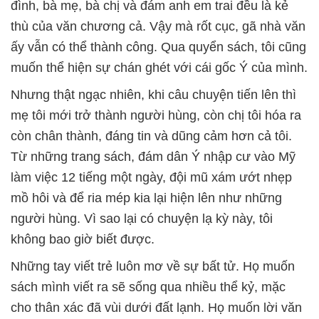
đình, bà mẹ, bà chị và đám anh em trai đều là kẻ
thù của văn chương cả. Vậy mà rốt cục, gã nhà văn
ấy vẫn có thể thành công. Qua quyển sách, tôi cũng
muốn thể hiện sự chán ghét với cái gốc Ý của mình.
Nhưng thật ngạc nhiên, khi câu chuyện tiến lên thì
mẹ tôi mới trở thành người hùng, còn chị tôi hóa ra
còn chân thành, đáng tin và dũng cảm hơn cả tôi.
Từ những trang sách, đám dân Ý nhập cư vào Mỹ
làm việc 12 tiếng một ngày, đội mũ xám ướt nhẹp
mồ hôi và để ria mép kia lại hiện lên như những
người hùng. Vì sao lại có chuyện lạ kỳ này, tôi
không bao giờ biết được.
Những tay viết trẻ luôn mơ về sự bất tử. Họ muốn
sách mình viết ra sẽ sống qua nhiều thể kỷ, mặc
cho thân xác đã vùi dưới đất lạnh. Họ muốn lời văn