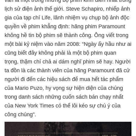
vẫn là một trong những bộ phim kinh điển nhất trong
lịch sử điện ảnh thế giới. Steve Schapiro, nhiếp ảnh
gia của tạp chí Life, lãnh nhiệm vụ chụp bộ ảnh độc
quyền về phim khẳng định: hãng phim Paramount
không hề tin bộ phim sẽ thành công. Ông viết trong
một bài kỷ niệm vào năm 2008: “Ngày ấy hầu như ai
cũng biết đây không phải là một bộ phim quan
trọng, thậm chí chả ai dám nghĩ phim sẽ hay. Người
ta đồn là các thành viên của hãng Paramount đã cử
người đi đến các hiệu sách để mua hết tác phẩm
của Mario Puzo, hy vọng sự hiện diện của chúng
trong danh sách những cuốn sách bán chạy nhất
của New York Times có thể lôi kéo sự chú ý của
công chúng”.