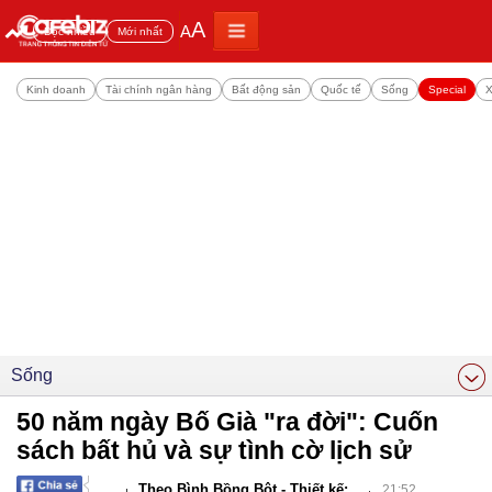
A
A
Đọc nhiều
Mới nhất
Kinh doanh
Tài chính ngân hàng
Bất động sản
Quốc tế
Sống
Special
X
Sống
50 năm ngày Bố Già "ra đời": Cuốn
sách bất hủ và sự tình cờ lịch sử
Theo Bình Bồng Bột - Thiết kế:
21:52