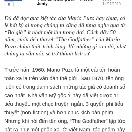
|
|
Jordy
14/07/2019
0
Dù đã đọc qua kiệt tác của Mario Puzo hay chưa, có
lẽ bất kỳ ai trong chúng ta cũng đã từng nghe qua từ
“Bố già” ít nhất một lần trong đời. Cách đây 50
năm, cuốn tiểu thuyết “The Godfather” của Mario
Puzo chính thức trình làng. Và những gì sau đó, như
chúng ta vẫn nói, sẽ trở thành lịch sử.
Trước năm 1960, Mario Puzo là một cái tên hoàn
toàn xa lạ trên văn đàn thế giới. Sau 1970, tên ông
luôn có trong danh sách những tác giả có doanh số
cao nhất. Nhà văn Mỹ gốc Ý này đã viết được 11
tiểu thuyết, một chục truyện ngắn, 3 quyển phi tiểu
thuyết (non-fiction) và hơn chục kịch bản phim.
Nhưng khi nói đến tên ông, “The Godfather” lập tức
bật ra như một phản xạ. Ở Việt Nam, tác phẩm này