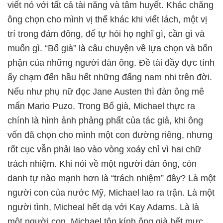
viết nó với tất cả tài năng và tâm huyết. Khác chăng
ông chọn cho mình vị thế khác khi viết lách, một vị
trí trong đám đông, để tự hỏi họ nghĩ gì, cần gì và
muốn gì. “Bố già” là câu chuyện về lựa chọn và bổn
phận của những người đàn ông. Đề tài đầy đực tính
ấy chạm đến hầu hết những đấng nam nhi trên đời.
Nếu như phụ nữ đọc Jane Austen thì đàn ông mê
mẩn Mario Puzo. Trong Bố già, Michael thực ra
chính là hình ảnh phảng phất của tác giả, khi ông
vốn đã chọn cho mình một con đường riêng, nhưng
rốt cục vẫn phải lao vào vòng xoáy chỉ vì hai chữ
trách nhiệm. Khi nói về một người đàn ông, còn
danh tự nào mạnh hơn là “trách nhiệm” đây? Là một
người con của nước Mỹ, Michael lao ra trận. Là một
người tình, Micheal hết dạ với Kay Adams. Là là
một người con, Michael tôn kính ông già hết mực.