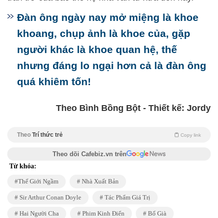
Đàn ông ngày nay mở miệng là khoe
khoang, chụp ảnh là khoe của, gặp
người khác là khoe quan hệ, thế
nhưng đáng lo ngại hơn cả là đàn ông
quá khiêm tốn!
Theo Bình Bồng Bột - Thiết kế: Jordy
Theo
Trí thức trẻ
Copy link
Theo dõi Cafebiz.vn trên
Từ khóa:
Thế Giới Ngầm
Nhà Xuất Bản
Sir Arthur Conan Doyle
Tác Phẩm Giá Trị
Hai Người Cha
Phim Kinh Điển
Bố Già