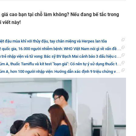
 giá cao bạn tại chỗ làm không? Nếu đang bế tắc trong
 viết này!
t đậu mùa khỉ với thủy đậu, tay chân miệng và Herpes lan tỏa
a, 16.000 người nhiễm bệnh: WHO Việt Nam nói gì về vấn đề CÓ hay KHÔNG NÊN tiêm vắc xin?
nhập viện và tử vong: Bác sỹ BV Bạch Mai cảnh báo 3 dấu hiệu cha mẹ không được bỏ qua
A, thuốc Tamiflu và kit test "loạn giá": Có nên tự ý sử dụng thuốc tại nhà?
00 người nhập viện: Hướng dẫn xác định 9 triệu chứng và 3 cách chăm sóc người bệnh để phòng lây lan