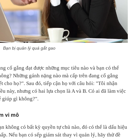
Bạn bị quản lý quá gắt gao
ang cố gắng đạt được những mục tiêu nào và bạn có thể
không? Những gánh nặng nào mà cấp trên đang cố gắng
ết cho họ?". Sau đó, tiếp cận họ với câu hỏi: "Tôi nhận
iều này, nhưng có hai lựa chọn là A và B. Có ai đã làm việc
ể giúp gì không?".
ầm vi mô
n không có bất kỳ quyền tự chủ nào, đó có thể là dấu hiệu
hấp. Nếu bạn có sếp giám sát thay vì quản lý, hãy thử đề