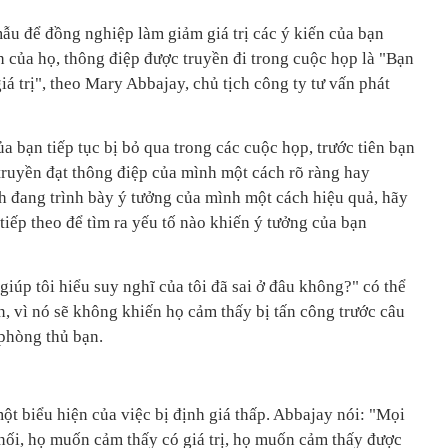
ẫu để đồng nghiệp làm giảm giá trị các ý kiến của bạn
h của họ, thông điệp được truyền đi trong cuộc họp là "Bạn
iá trị", theo Mary Abbajay, chủ tịch công ty tư vấn phát
a bạn tiếp tục bị bỏ qua trong các cuộc họp, trước tiên bạn
truyền đạt thông điệp của mình một cách rõ ràng hay
 đang trình bày ý tưởng của mình một cách hiệu quả, hãy
iếp theo để tìm ra yếu tố nào khiến ý tưởng của bạn
iúp tôi hiểu suy nghĩ của tôi đã sai ở đâu không?" có thể
n, vì nó sẽ không khiến họ cảm thấy bị tấn công trước câu
phòng thủ bạn.
t biểu hiện của việc bị định giá thấp. Abbajay nói: "Mọi
ối, họ muốn cảm thấy có giá trị, họ muốn cảm thấy được