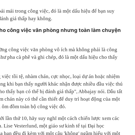
ải mái trong công việc, đó là một dấu hiệu để bạn suy
đánh giá thấp hay không.
 cho công việc văn phòng nhưng toàn làm chuyện
ững công việc văn phòng vô ích mà không phải là công
hư pha cà phê và ghi chép, đó là một dấu hiệu cho thấy
việc tồi tệ, nhàm chán, cực nhọc, loại dự án hoặc nhiệm
rong khi bạn thấy người khác nhận được nhiều đầu việc thú
ho thấy bạn có thể bị đánh giá thấp", Abbajay nói. Dẫu tất
 chán này có thể cần thiết để duy trì hoạt động của một
i ôm đồm toàn bộ công việc đó.
ới lần thứ 10, hãy suy nghĩ một cách chiến lược xem các
. Lise Vesterlund, một giáo sư kinh tế tại Đại học
của bạn đều đi kèm với một câu 'không' ngầm hiểu với một