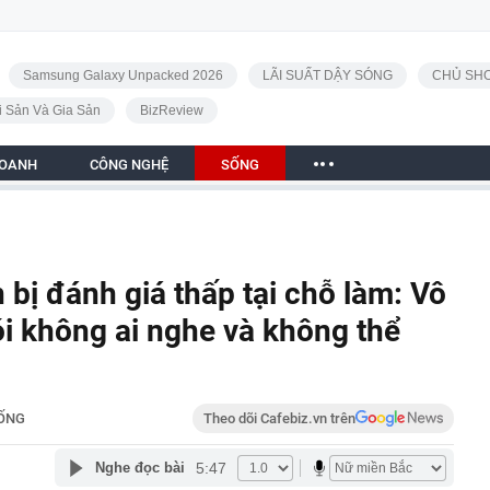
Samsung Galaxy Unpacked 2026
LÃI SUẤT DẬY SÓNG
CHỦ SHO
i Sản Và Gia Sản
BizReview
DOANH
CÔNG NGHỆ
SỐNG
 bị đánh giá thấp tại chỗ làm: Vô
ói không ai nghe và không thể
ỐNG
Theo dõi Cafebiz.vn trên
5:47
Nghe đọc bài