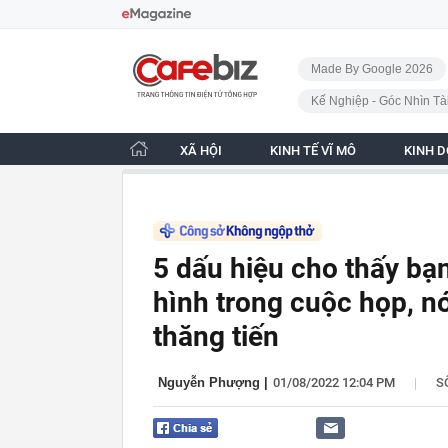
Bỏ qua điều hướng
CafeBiz - Trang chủ
Made By Google 2026
Kế Nghiệp - Góc Nhìn Tà
XÃ HỘI
KINH TẾ VĨ MÔ
KINH 
5 dấu hiệu cho thấy bạn
hình trong cuộc họp, n
thăng tiến
|
Nguyễn Phượng
|
01/08/2022 12:04 PM
S