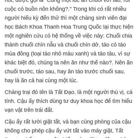
hot, được gọi là "Cùng một lúc ăn chuối với táo, rốt
cuộc có buồn nôn không?." Trong khi có rất nhiều
người hiếu kỳ đến thử thì một chàng sinh viên đại
học Bách Khoa Thanh Hoa Trung Quốc lại thực hiện
một nghiên cứu có hệ thống về việc này: Chuối chia
thành chuối chín nẫu và chuối chín dở, táo có táo
mùa đông (loại táo nhỏ màu xanh) và táo tàu, vì sự
khác biệt đó, chúng ta nên ăn như thế nào?. Nên ăn
chuối trước, táo sau, hay ăn táo trước chuối sau,
hay là ăn cả hai cùng một lúc.
Chàng trai đó tên là Tất Đạo, là một người thú vị, cá
tính. Cậu ấy thích dùng tư duy khoa học để tìm hiểu
vạn vật trên trái đất.
Cậu ấy rất lười giặt tất, và bạn cùng phòng của cậu
không cho phép cậu ấy vứt tất vào máy giặt, Tất