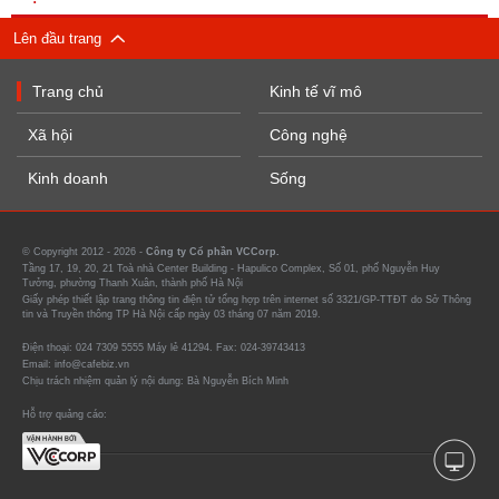
Lên đầu trang
Trang chủ
Kinh tế vĩ mô
Xã hội
Công nghệ
Kinh doanh
Sống
© Copyright 2012 - 2026 -
Công ty Cổ phần VCCorp.
Tầng 17, 19, 20, 21 Toà nhà Center Building - Hapulico Complex, Số 01, phố Nguyễn Huy
Tưởng, phường Thanh Xuân, thành phố Hà Nội
Giấy phép thiết lập trang thông tin điện tử tổng hợp trên internet số 3321/GP-TTĐT do Sở Thông
tin và Truyền thông TP Hà Nội cấp ngày 03 tháng 07 năm 2019.
Điện thoại: 024 7309 5555 Máy lẻ 41294. Fax: 024-39743413
Email: info@cafebiz.vn
Chịu trách nhiệm quản lý nội dung: Bà Nguyễn Bích Minh
Hỗ trợ quảng cáo: