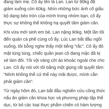
đang làm mẹ. Cô ấy tên là Lan. Lan từ 90kg đã
giảm xuống còn 60kg. Nhìn những bức ảnh cố giấu
bộ dạng béo tròn của mình trong nhóm bạn, cô ấy
thực sự không thể không hạ quyết tâm giảm cân.
Khi vừa mới sinh em bé, Lan nặng 90kg. Một lần tôi
đến quán cà phê cùng cô ấy. Lúc Lan bắt đầu ngồi
xuống, tôi bỗng nghe thấy một tiếng "rắc". Cô ấy đỏ
mặt lúng túng, chiếc quần jean cô đang mặc đã bị
xẻ làm đôi. Tôi vội vàng cởi áo khoác ngoài che cho
Lan. Cô ấy nói với tôi bằng một giọng rất quyết tâm:
"Mình không thể cứ thế này mãi được, mình cần
phải giảm cân".
Từ ngày hôm đó, Lan bắt đầu nghiên cứu công thức
nấu ăn giảm cân khoa học và phương pháp tập thể
dục, từ bỏ các loại thực phẩm chiên có hàm lượng