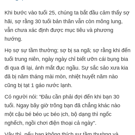
Khi bước vào tuổi 25, chúng ta bắt đầu cảm thấy sợ
hãi, sợ rằng 30 tuổi bản thân vẫn còn mông lung,
vẫn chưa xác định được mục tiêu và phương
hướng.
Họ sợ sự tầm thường; sợ bị sa ngã; sợ rằng khi đến
tuổi trung niên, ngày ngày chỉ biết ưỡn cái bụng bia
đi qua đi lại, ánh mắt đục ngầu. Sự sắc sảo xưa kia
đã bị năm tháng mài mòn, nhiệt huyết năm nào
cũng bị tạt 1 gáo nước lạnh.
Có người nói: "Đâu cần phải đợi đến khi bạn 30
tuổi. Ngay bây giờ trông bạn đã chẳng khác nào
một cậu bé béo ục béo ịch, bộ dạng thì ngốc
nghếch, ngồi chơi điện thoại cả ngày".
Vậy thì, nếu bạn không thích sự tầm thường và