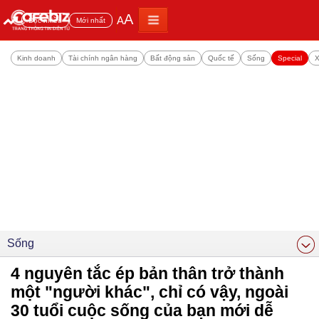
A
A
Đọc nhiều
Mới nhất
Kinh doanh
Tài chính ngân hàng
Bất động sản
Quốc tế
Sống
Special
X
Sống
4 nguyên tắc ép bản thân trở thành
một "người khác", chỉ có vậy, ngoài
30 tuổi cuộc sống của bạn mới dễ