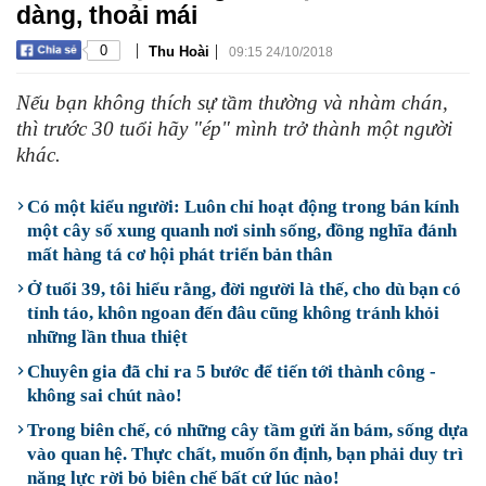
dàng, thoải mái
|
|
0
Thu Hoài
09:15 24/10/2018
Nếu bạn không thích sự tầm thường và nhàm chán,
thì trước 30 tuổi hãy "ép" mình trở thành một người
khác.
Có một kiểu người: Luôn chỉ hoạt động trong bán kính
một cây số xung quanh nơi sinh sống, đồng nghĩa đánh
mất hàng tá cơ hội phát triển bản thân
Ở tuổi 39, tôi hiểu rằng, đời người là thế, cho dù bạn có
tỉnh táo, khôn ngoan đến đâu cũng không tránh khỏi
những lần thua thiệt
Chuyên gia đã chỉ ra 5 bước để tiến tới thành công -
không sai chút nào!
Trong biên chế, có những cây tầm gửi ăn bám, sống dựa
vào quan hệ. Thực chất, muốn ổn định, bạn phải duy trì
năng lực rời bỏ biên chế bất cứ lúc nào!