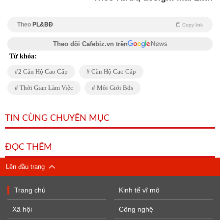
Theo
PL&BĐ
Copy link
Theo dõi Cafebiz.vn trên
Từ khóa:
2 Căn Hộ Cao Cấp
Căn Hộ Cao Cấp
Thời Gian Làm Việc
Môi Giới Bđs
TIN CÙNG CHUYÊN MỤC
ĐỌC THÊM
Lên đầu trang
Trang chủ
Kinh tế vĩ mô
Xã hội
Công nghệ