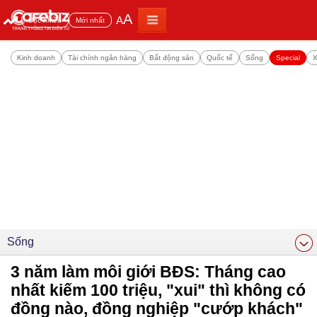
A
A
Đọc nhiều
Mới nhất
Kinh doanh
Tài chính ngân hàng
Bất động sản
Quốc tế
Sống
Special
X
Sống
3 năm làm môi giới BĐS: Tháng cao
nhất kiếm 100 triệu, "xui" thì không có
đồng nào, đồng nghiệp "cướp khách"