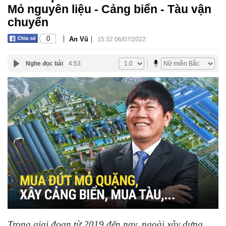
Mỏ nguyên liệu - Cảng biển - Tàu vận
chuyển
|
|
0
An Vũ
15:32 06/07/2022
Nghe đọc bài
4:53
Trong giai đoạn từ 2019 đến nay, ngoài xây dựng