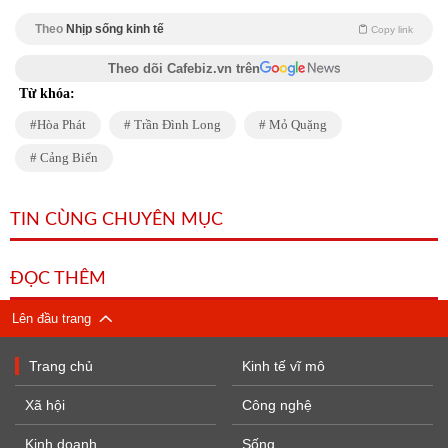
Theo
Nhịp sống kinh tế
Copy link
Theo dõi Cafebiz.vn trên
Từ khóa:
Hòa Phát
Trần Đình Long
Mỏ Quặng
Cảng Biển
TIN CÙNG CHUYÊN MỤC
ĐỌC THÊM
Lên đầu trang
Trang chủ
Kinh tế vĩ mô
Xã hội
Công nghệ
Kinh doanh
Sống