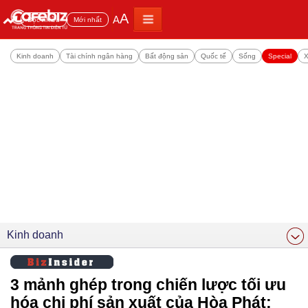
A
A
Đọc nhiều
Mới nhất
Kinh doanh
Tài chính ngân hàng
Bất động sản
Quốc tế
Sống
Special
X
Kinh doanh
3 mảnh ghép trong chiến lược tối ưu
hóa chi phí sản xuất của Hòa Phát: