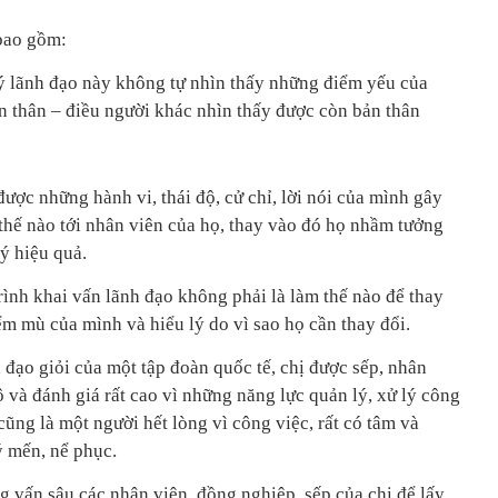
 bao gồm:
lý lãnh đạo này không tự nhìn thấy những điểm yếu của
 thân – điều người khác nhìn thấy được còn bản thân
ược những hành vi, thái độ, cử chỉ, lời nói của mình gây
thế nào tới nhân viên của họ, thay vào đó họ nhầm tưởng
ý hiệu quả.
rình khai vấn lãnh đạo không phải là làm thế nào để thay
ểm mù của mình và hiểu lý do vì sao họ cần thay đổi.
 đạo giỏi của một tập đoàn quốc tế, chị được sếp, nhân
và đánh giá rất cao vì những năng lực quản lý, xử lý công
 cũng là một người hết lòng vì công việc, rất có tâm và
ý mến, nể phục.
g vấn sâu các nhân viên, đồng nghiệp, sếp của chị để lấy