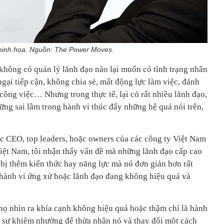
inh họa. Nguồn: The Power Moves.
 không có quản lý lãnh đạo nào lại muốn có tình trạng nhân
ngại tiếp cận, không chia sẻ, mất động lực làm việc, đánh
 công việc… Nhưng trong thực tế, lại có rất nhiều lãnh đạo,
ững sai lầm trong hành vi thúc đẩy những hệ quả nói trên,
ác CEO, top leaders, hoặc owners của các công ty Việt Nam
Việt Nam, tôi nhận thấy vấn đề mà những lãnh đạo cấp cao
 bị thêm kiến thức hay năng lực mà nó đơn giản hơn rất
ành vi ứng xử hoặc lãnh đạo đang không hiệu quả và
 họ nhìn ra khía cạnh không hiệu quả hoặc thậm chí là hành
 sự khiêm nhường để thừa nhận nó và thay đổi một cách