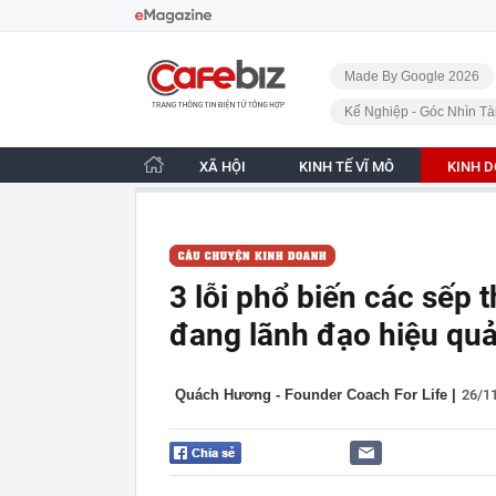
Bỏ qua điều hướng
CafeBiz - Trang chủ
Made By Google 2026
Kế Nghiệp - Góc Nhìn Tà
XÃ HỘI
KINH TẾ VĨ MÔ
KINH 
3 lỗi phổ biến các sếp
đang lãnh đạo hiệu qu
Quách Hương - Founder Coach For Life
|
26/1