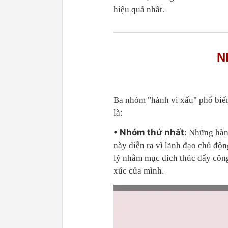
hiệu quả nhất.
N
Ba nhóm "hành vi xấu" phổ biến
là:
• Nhóm thứ nhất
: Những hành
này diễn ra vì lãnh đạo chủ độn
lý nhằm mục đích thúc đẩy công
xúc của mình.