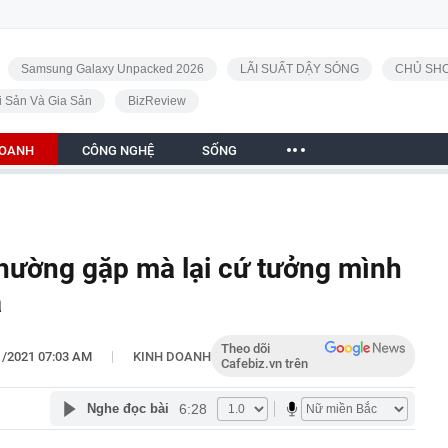
Samsung Galaxy Unpacked 2026
LÃI SUẤT DẬY SÓNG
CHỦ SHO
i Sản Và Gia Sản
BizReview
DOANH
CÔNG NGHỆ
SỐNG
 thường gặp mà lại cứ tưởng mình
ả
Theo dõi
|
1/2021 07:03 AM
KINH DOANH
Cafebiz.vn trên
6:28
Nghe đọc bài