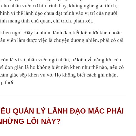
 cho nhân viên cơ hội trình bày, không nghe giải thích,
ính vì thế lãnh đạo chưa đặt mình vào vị trí của người
nh mang tính chủ quan, chỉ trích, phán xét.
hen ngợi. Đây là nhóm lãnh đạo tiết kiệm lời khen hoặc
hân viên làm được việc là chuyện đương nhiên, phải có cái
òn là vì sợ nhân viên ngộ nhận, tự kiêu về năng lực của
ì đơn giản là họ không biết nên khen như thế nào, nếu có
 cảm giác sếp khen vu vơ. Họ không biết cách ghi nhận,
p thời.
HIỀU QUẢN LÝ LÃNH ĐẠO MẮC PHẢI
NHỮNG LỖI NÀY?