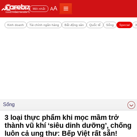
A
A
Đọc nhiều
Mới nhất
Kinh doanh
Tài chính ngân hàng
Bất động sản
Quốc tế
Sống
Special
X
Sống
3 loại thực phẩm khi mọc mầm trở
thành vũ khí ‘siêu dinh dưỡng’, chống
luôn cả ung thư: Bếp Việt rất sẵn!