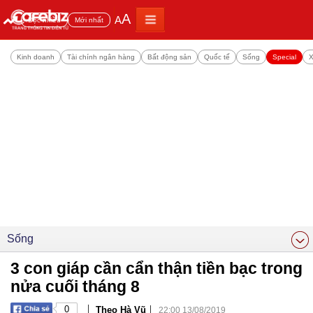
A
A
Đọc nhiều
Mới nhất
Kinh doanh
Tài chính ngân hàng
Bất động sản
Quốc tế
Sống
Special
X
Sống
3 con giáp cần cẩn thận tiền bạc trong
nửa cuối tháng 8
|
|
0
Theo Hà Vũ
22:00 13/08/2019