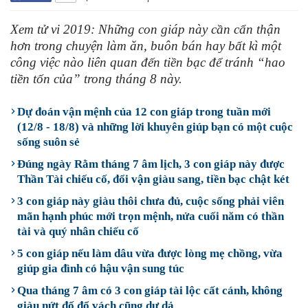
Xem tử vi 2019: Những con giáp này cần cẩn thận
hơn trong chuyện làm ăn, buôn bán hay bất kì một
công việc nào liên quan đến tiền bạc để tránh “hao
tiền tốn của” trong tháng 8 này.
Dự đoán vận mệnh của 12 con giáp trong tuần mới
(12/8 - 18/8) và những lời khuyên giúp bạn có một cuộc
sống suôn sẻ
Đúng ngày Rằm tháng 7 âm lịch, 3 con giáp này được
Thần Tài chiếu cố, đổi vận giàu sang, tiền bạc chật két
3 con giáp này giàu thôi chưa đủ, cuộc sống phải viên
mãn hạnh phúc mới trọn mệnh, nửa cuối năm có thần
tài và quý nhân chiếu cố
5 con giáp nếu làm dâu vừa được lòng mẹ chồng, vừa
giúp gia đình có hậu vận sung túc
Qua tháng 7 âm có 3 con giáp tài lộc cất cánh, không
giàu nứt đố đổ vách cũng dư dả