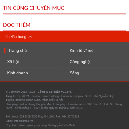
TIN CÙNG CHUYÊN MỤC
ĐỌC THÊM
Lên đầu trang
Trang chủ
Kinh tế vĩ mô
Xã hội
Công nghệ
Kinh doanh
Sống
© Copyright 2012 - 2026 -
Công ty Cổ phần VCCorp.
Tầng 17, 19, 20, 21 Toà nhà Center Building - Hapulico Complex, Số 01, phố Nguyễn Huy
Tưởng, phường Thanh Xuân, thành phố Hà Nội
Giấy phép thiết lập trang thông tin điện tử tổng hợp trên internet số 3321/GP-TTĐT do Sở Thông
tin và Truyền thông TP Hà Nội cấp ngày 03 tháng 07 năm 2019.
Điện thoại: 024 7309 5555 Máy lẻ 41294. Fax: 024-39743413
Email: info@cafebiz.vn
Chịu trách nhiệm quản lý nội dung: Bà Nguyễn Bích Minh