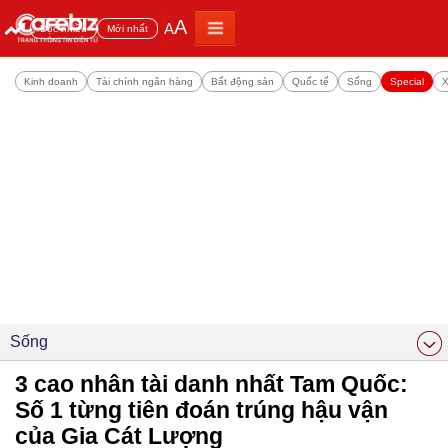
A
A
Đọc nhiều
Mới nhất
Kinh doanh
Tài chính ngân hàng
Bất động sản
Quốc tế
Sống
Special
X
Sống
3 cao nhân tài danh nhất Tam Quốc:
Số 1 từng tiên đoán trúng hậu vận
của Gia Cát Lượng