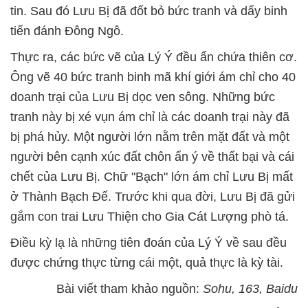
tin. Sau đó Lưu Bị đã đốt bỏ bức tranh và dấy binh
tiến đánh Đông Ngô.
Thực ra, các bức vẽ của Lý Ý đều ẩn chứa thiên cơ.
Ông vẽ 40 bức tranh binh mã khí giới ám chỉ cho 40
doanh trại của Lưu Bị dọc ven sông. Những bức
tranh này bị xé vụn ám chỉ là các doanh trại này đã
bị phá hủy. Một người lớn nằm trên mặt đất và một
người bên cạnh xúc đất chôn ẩn ý về thất bại và cái
chết của Lưu Bị. Chữ "Bạch" lớn ám chỉ Lưu Bị mất
ở Thành Bạch Đế. Trước khi qua đời, Lưu Bị đã gửi
gắm con trai Lưu Thiện cho Gia Cát Lượng phò tá.
Điều kỳ lạ là những tiên đoán của Lý Ý về sau đều
được chứng thực từng cái một, quả thực là kỳ tài.
Bài viết tham khảo nguồn:
Sohu, 163, Baidu