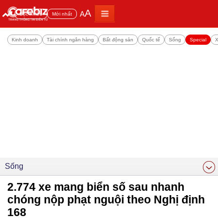
A
A
Đọc nhiều
Mới nhất
Kinh doanh
Tài chính ngân hàng
Bất động sản
Quốc tế
Sống
Special
X
Sống
2.774 xe mang biển số sau nhanh
chóng nộp phạt nguội theo Nghị định
168