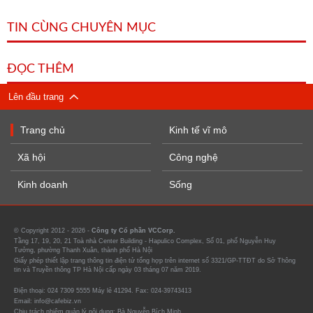
TIN CÙNG CHUYÊN MỤC
ĐỌC THÊM
Lên đầu trang
Trang chủ
Kinh tế vĩ mô
Xã hội
Công nghệ
Kinh doanh
Sống
© Copyright 2012 - 2026 -
Công ty Cổ phần VCCorp.
Tầng 17, 19, 20, 21 Toà nhà Center Building - Hapulico Complex, Số 01, phố Nguyễn Huy
Tưởng, phường Thanh Xuân, thành phố Hà Nội
Giấy phép thiết lập trang thông tin điện tử tổng hợp trên internet số 3321/GP-TTĐT do Sở Thông
tin và Truyền thông TP Hà Nội cấp ngày 03 tháng 07 năm 2019.
Điện thoại: 024 7309 5555 Máy lẻ 41294. Fax: 024-39743413
Email: info@cafebiz.vn
Chịu trách nhiệm quản lý nội dung: Bà Nguyễn Bích Minh