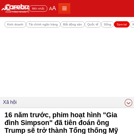
A
A
Đọc nhiều
Mới nhất
Kinh doanh
Tài chính ngân hàng
Bất động sản
Quốc tế
Sống
Special
X
Xã hội
16 năm trước, phim hoạt hình "Gia
đình Simpson" đã tiên đoán ông
Trump sẽ trở thành Tổng thống Mỹ