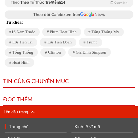
Theo
Theo Trí Thức Trẻ/Kênh14
Copy link
Theo dõi Cafebiz.vn trên
Từ khóa:
16 Năm Trước
Phim Hoạt Hình
Tổng Thống Mỹ
Lời Tiên Tri
Lời Tiên Đoán
Trump
Tổng Thống
Clinton
Gia Đình Simpson
Hoạt Hình
TIN CÙNG CHUYÊN MỤC
ĐỌC THÊM
Lên đầu trang
Trang chủ
Kinh tế vĩ mô