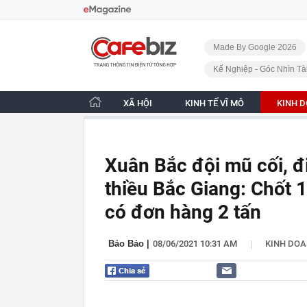
Bỏ qua điều hướng
CafeBiz - Trang chủ
Made By Google 2026
Kế Nghiệp - Góc Nhìn Tà
XÃ HỘI
KINH TẾ VĨ MÔ
KINH 
Xuân Bắc đội mũ cối, đi
thiều Bắc Giang: Chốt 
có đơn hàng 2 tấn
|
Bảo Bảo
|
08/06/2021 10:31 AM
KINH DO