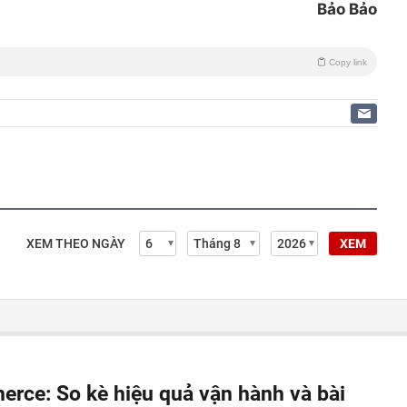
Bảo Bảo
Copy link
XEM THEO NGÀY
XEM
ce: So kè hiệu quả vận hành và bài