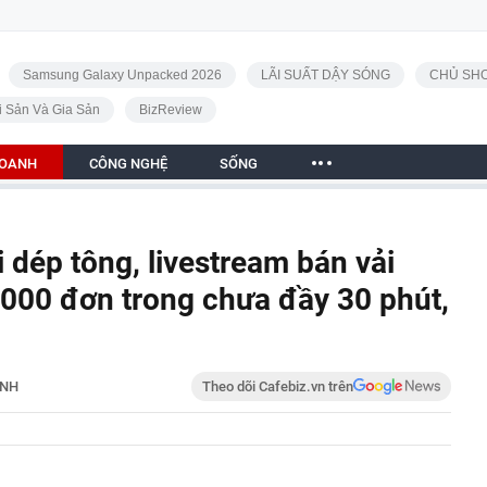
Samsung Galaxy Unpacked 2026
LÃI SUẤT DẬY SÓNG
CHỦ SHO
i Sản Và Gia Sản
BizReview
DOANH
CÔNG NGHỆ
SỐNG
 dép tông, livestream bán vải
1000 đơn trong chưa đầy 30 phút,
ANH
Theo dõi Cafebiz.vn trên