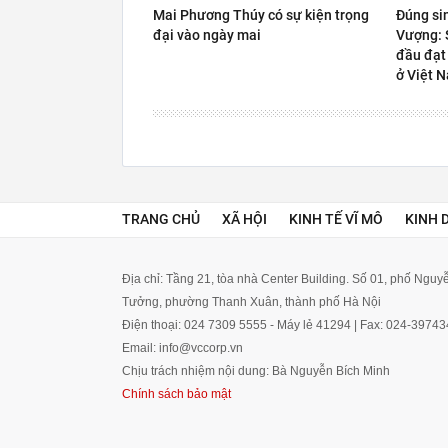
Mai Phương Thúy có sự kiện trọng
Đúng si
đại vào ngày mai
Vượng: S
đầu đạt
ở Việt 
TRANG CHỦ
XÃ HỘI
KINH TẾ VĨ MÔ
KINH 
Địa chỉ: Tầng 21, tòa nhà Center Building. Số 01, phố Ngu
Tưởng, phường Thanh Xuân, thành phố Hà Nội
Điện thoại: 024 7309 5555 - Máy lẻ 41294 | Fax: 024-3974
Email: info@vccorp.vn
Chịu trách nhiệm nội dung: Bà Nguyễn Bích Minh
Chính sách bảo mật