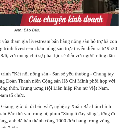
Ảnh: Bảo Bảo.
 vừa tham gia livestream bán hàng nông sản hỗ trợ bà con
 trình livestream bán nông sản trực tuyến diễn ra từ 9h30
8/6, với mong chờ sự phát lộc sẽ đến với người nông dân
trình "Kết nối nông sản - San sẻ yêu thương - Chung tay
ương Đoàn Thanh niên Cộng sản Hồ Chí Minh phối hợp với
ông thôn, Trung ương Hội Liên hiệp Phụ nữ Việt Nam,
Nam tổ chức.
 Giang, giờ tôi đi bán vải", nghệ sỹ Xuân Bắc hóm hỉnh
uân Bắc thủ vai trong bộ phim "Sóng ở đáy sông", từng đi
tông, anh đã bán thành công 1000 đơn hàng trong vòng
tới 2 tấn.