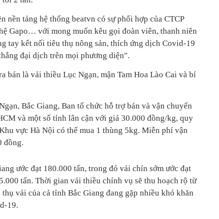
rên nền tảng hệ thống beatvn có sự phối hợp của CTCP
ệ Gapo… với mong muốn kêu gọi đoàn viên, thanh niên
 tay kết nối tiêu thụ nông sản, thích ứng dịch Covid-19
thắng đại dịch trên mọi phương diện".
ra bán là vải thiều Lục Ngạn, mận Tam Hoa Lào Cai và bí
 Ngạn, Bắc Giang, Ban tổ chức hỗ trợ bán và vận chuyển
CM và một số tỉnh lân cận với giá 30.000 đồng/kg, quy
 Khu vực Hà Nội có thể mua 1 thùng 5kg. Miễn phí vận
0 đồng.
ang ước đạt 180.000 tấn, trong đó vải chín sớm ước đạt
5.000 tấn. Thời gian vải thiều chính vụ sẽ thu hoạch rộ từ
êu thụ vải của cả tỉnh Bắc Giang đang gặp nhiều khó khăn
d-19.