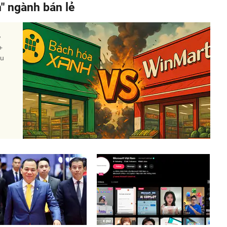
n" ngành bán lẻ
ự
+
ệu