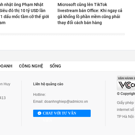
nh nhật ông Phạm Nhật
Microsoft cũng lên TikTok
iêu đô thị 10 tỷ USD lần
livestream bán Office: Khi ngay cả
 1 dấu mốc tầm cỡ thế giới
gã khổng lồ phần mềm cũng phải
Nam
thay đổi cách bán hàng
DOANH
CÔNG NGHỆ
SỐNG
yễn Huy
Liên hệ quảng cáo
© Copyrigh
Hotline:
3413
Email:
doanhnghiep@admicro.vn
Giấy phép t
internet s
CHAT VỚI TƯ VẤN
TP Hà Nội 
VIÊN