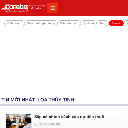
Đọc nhiều
Mới nhất
Kinh doanh
Tài chính ngân hàng
Bất động sản
Quốc tế
Sống
Special
X
TIN MỚI NHẤT: LOA THỦY TINH
Sắp có chính sách xóa nợ tiền thuế
15:00 06/09/2015