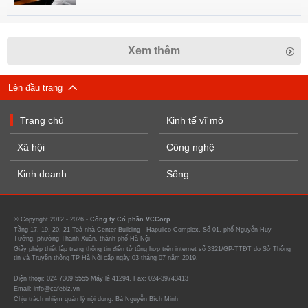
Xem thêm
Lên đầu trang
Trang chủ
Kinh tế vĩ mô
Xã hội
Công nghệ
Kinh doanh
Sống
© Copyright 2012 - 2026 -
Công ty Cổ phần VCCorp.
Tầng 17, 19, 20, 21 Toà nhà Center Building - Hapulico Complex, Số 01, phố Nguyễn Huy
Tưởng, phường Thanh Xuân, thành phố Hà Nội
Giấy phép thiết lập trang thông tin điện tử tổng hợp trên internet số 3321/GP-TTĐT do Sở Thông
tin và Truyền thông TP Hà Nội cấp ngày 03 tháng 07 năm 2019.
Điện thoại: 024 7309 5555 Máy lẻ 41294. Fax: 024-39743413
Email: info@cafebiz.vn
Chịu trách nhiệm quản lý nội dung: Bà Nguyễn Bích Minh